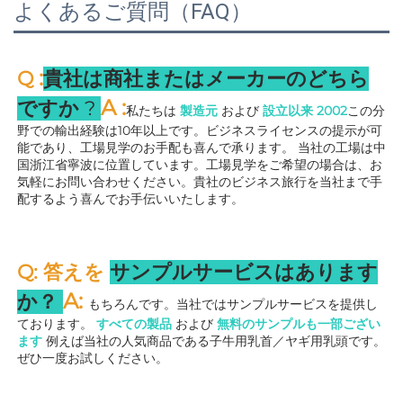
よくあるご質問（FAQ）
:
Q 
貴社は商社またはメーカーのどちら
A 
:
ですか 
? 
私たちは 
製造元 
および 
設立以来 
2002
この分
野での輸出経験は10年以上です。ビジネスライセンスの提示が可
能であり、工場見学のお手配も喜んで承ります。 
当社の工場は中
国浙江省寧波に位置しています。工場見学をご希望の場合は、お
気軽にお問い合わせください。貴社のビジネス旅行を当社まで手
配するよう喜んでお手伝いいたします。 
Q: 答えを 
サンプルサービスはあります
A: 
か？ 
もちろんです。当社ではサンプルサービスを提供し
ております。 
すべての製品 
および 
無料のサンプルも一部ござい
ます 
例えば当社の人気商品である子牛用乳首／ヤギ用乳頭です。
ぜひ一度お試しください。 