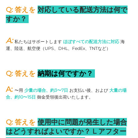
Q: 答えを 
対応している配送方法は何で
すか？ 
A: 
私たちはサポートします 
ほぼすべての配送方法に対応 
海
運、陸送、航空便（UPS、DHL、FedEx、TNTなど） 
Q: 答えを 
納期は何ですか？ 
A: 
〜用 
少量の場合、約3〜7日 
お支払い後、および 
大量の場
合、約10〜15日 
御金受領後出荷いたします。 
Q: 答えを 
使用中に問題が発生した場合
はどうすればよいですか？ 
L 
アフター