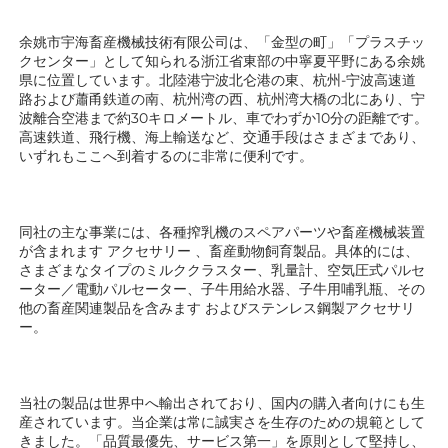
余姚市宇海畜産機械技術有限公司は、「金型の町」「プラスチッ
クセンター」として知られる浙江省東部の中寧夏平野にある余姚
県に位置しています。北陸港宁波北仑港の東、杭州-宁波高速道
路および蕭甬鉄道の南、杭州湾の西、杭州湾大橋の北にあり、宁
波離合空港まで約30キロメートル、車でわずか10分の距離です。
高速鉄道、飛行機、海上輸送など、交通手段はさまざまであり、
いずれもここへ到着するのに非常に便利です。 
同社の主な事業には、各種搾乳機のスペアパーツや畜産機械装置
が含まれます 
アクセサリー 
、畜産動物飼育製品。具体的には、
さまざまなタイプのミルククラスター、乳量計、空気圧式パルセ
ーター／電動パルセーター、子牛用給水器、子牛用哺乳瓶、その
他の畜産関連製品を含みます 
およびステンレス鋼製アクセサリ
ー。 
当社の製品は世界中へ輸出されており、国内の購入者向けにも生
産されています。当企業は常に誠実さを生存のための規範として
きました。「品質最優先、サービス第一」を原則として堅持し、