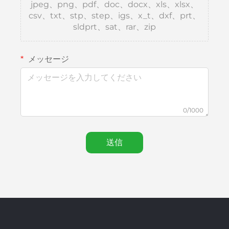
jpeg、png、pdf、doc、docx、xls、xlsx、
csv、txt、stp、step、igs、x_t、dxf、prt、
sldprt、sat、rar、zip
メッセージ
0/1000
送信