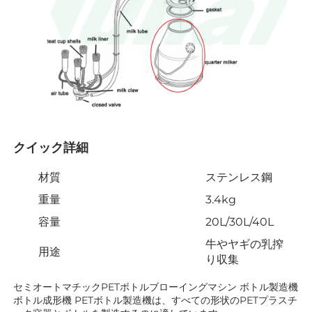
クイック詳細 
材質
ステンレス鋼
重量
3.4kg
容量
20L/30L/40L
牛やヤギの乳搾
用途
り収集
セミオートマチックPETボトルブローイングマシン ボトル製造機 
ボトル成形機 PETボトル製造機は、すべての形状のPETプラスチ