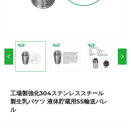
工場製強化304ステンレススチール
製生乳バケツ 液体貯蔵用SS輸送バレ
ル