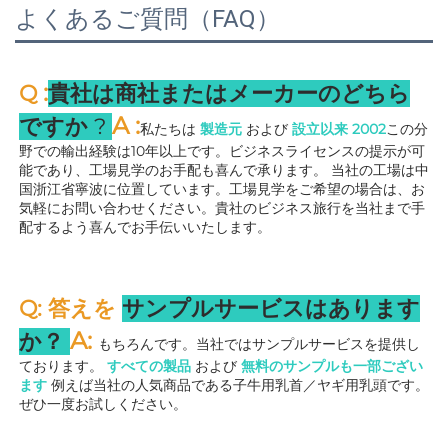
よくあるご質問（FAQ）
:
Q 
貴社は商社またはメーカーのどちら
A 
:
ですか 
? 
私たちは 
製造元 
および 
設立以来 
2002
この分
野での輸出経験は10年以上です。ビジネスライセンスの提示が可
能であり、工場見学のお手配も喜んで承ります。 
当社の工場は中
国浙江省寧波に位置しています。工場見学をご希望の場合は、お
気軽にお問い合わせください。貴社のビジネス旅行を当社まで手
配するよう喜んでお手伝いいたします。 
Q: 答えを 
サンプルサービスはあります
A: 
か？ 
もちろんです。当社ではサンプルサービスを提供し
ております。 
すべての製品 
および 
無料のサンプルも一部ござい
ます 
例えば当社の人気商品である子牛用乳首／ヤギ用乳頭です。
ぜひ一度お試しください。 