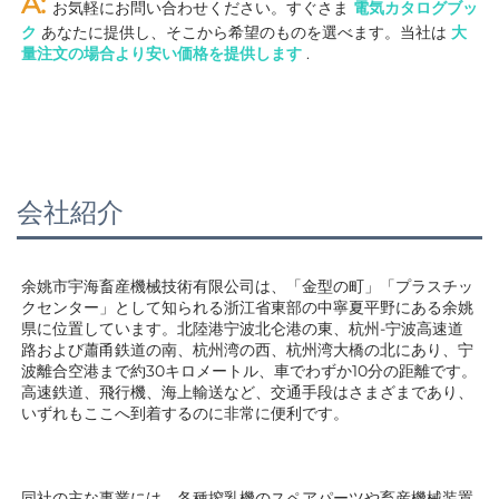
A: 
お気軽にお問い合わせください。すぐさま 
電気カタログブッ
ク 
あなたに提供し、そこから希望のものを選べます。当社は 
大
量注文の場合より安い価格を提供します 
.
会社紹介
余姚市宇海畜産機械技術有限公司は、「金型の町」「プラスチッ
クセンター」として知られる浙江省東部の中寧夏平野にある余姚
県に位置しています。北陸港宁波北仑港の東、杭州-宁波高速道
路および蕭甬鉄道の南、杭州湾の西、杭州湾大橋の北にあり、宁
波離合空港まで約30キロメートル、車でわずか10分の距離です。
高速鉄道、飛行機、海上輸送など、交通手段はさまざまであり、
いずれもここへ到着するのに非常に便利です。 
同社の主な事業には、各種搾乳機のスペアパーツや畜産機械装置