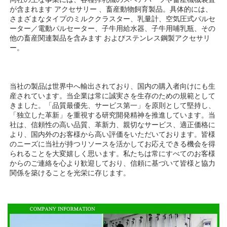
が含まれます 
アクセサリー 
、畜産動物飼育製品。具体的には、
さまざまなタイプのミルククラスター、乳量計、空気圧式パルセ
ーター／電動パルセーター、子牛用給水器、子牛用哺乳瓶、その
他の畜産関連製品を含みます 
およびステンレス鋼製アクセサリ
ー。 
当社の製品は世界中へ輸出されており、国内の購入者向けにも生
産されています。当企業は常に誠実さを生存のための規範として
きました。「品質最優先、サービス第一」を原則として堅持し、
「独立した革新」を重視する研究開発精神を推進しています。当
社は、信頼性の高い品質、革新力、親切なサービス、適正価格に
より、国内外のお客様から高い評価をいただいております。皆様
のニーズに当社が持つリソースを活かしてお応えできる機会を得
られることを大変嬉しく思います。私たちは常にすべてのお客様
からのご連絡を心より歓迎しており、信頼に基づいて皆様と協力
関係を築けることを光栄に存じます。 