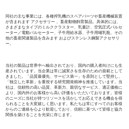
同社の主な事業には、各種搾乳機のスペアパーツや畜産機械装置
が含まれます 
アクセサリー 
、畜産動物飼育製品。具体的には、
さまざまなタイプのミルククラスター、乳量計、空気圧式パルセ
ーター／電動パルセーター、子牛用給水器、子牛用哺乳瓶、その
他の畜産関連製品を含みます 
およびステンレス鋼製アクセサリ
ー。 
当社の製品は世界中へ輸出されており、国内の購入者向けにも生
産されています。当企業は常に誠実さを生存のための規範として
きました。「品質最優先、サービス第一」を原則として堅持し、
「独立した革新」を重視する研究開発精神を推進しています。当
社は、信頼性の高い品質、革新力、親切なサービス、適正価格に
より、国内外のお客様から高い評価をいただいております。皆様
のニーズに当社が持つリソースを活かしてお応えできる機会を得
られることを大変嬉しく思います。私たちは常にすべてのお客様
からのご連絡を心より歓迎しており、信頼に基づいて皆様と協力
関係を築けることを光栄に存じます。 