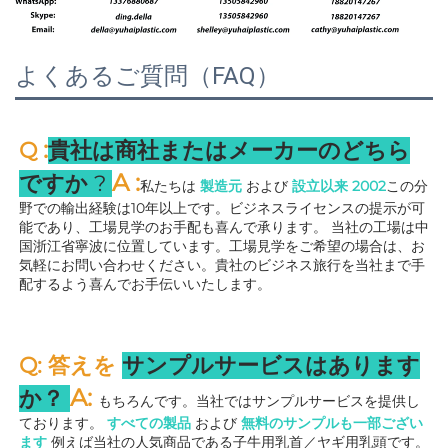
よくあるご質問（FAQ）
:
Q 
貴社は商社またはメーカーのどちら
A 
:
ですか 
? 
私たちは 
製造元 
および 
設立以来 
2002
この分
野での輸出経験は10年以上です。ビジネスライセンスの提示が可
能であり、工場見学のお手配も喜んで承ります。 
当社の工場は中
国浙江省寧波に位置しています。工場見学をご希望の場合は、お
気軽にお問い合わせください。貴社のビジネス旅行を当社まで手
配するよう喜んでお手伝いいたします。 
Q: 答えを 
サンプルサービスはあります
A: 
か？ 
もちろんです。当社ではサンプルサービスを提供し
ております。 
すべての製品 
および 
無料のサンプルも一部ござい
ます 
例えば当社の人気商品である子牛用乳首／ヤギ用乳頭です。