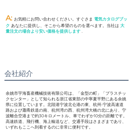
A: 
お気軽にお問い合わせください。すぐさま 
電気カタログブッ
ク 
あなたに提供し、そこから希望のものを選べます。当社は 
大
量注文の場合より安い価格を提供します 
.
会社紹介
余姚市宇海畜産機械技術有限公司は、「金型の町」「プラスチッ
クセンター」として知られる浙江省東部の中寧夏平野にある余姚
県に位置しています。北陸港宁波北仑港の東、杭州-宁波高速道
路および蕭甬鉄道の南、杭州湾の西、杭州湾大橋の北にあり、宁
波離合空港まで約30キロメートル、車でわずか10分の距離です。
高速鉄道、飛行機、海上輸送など、交通手段はさまざまであり、
いずれもここへ到着するのに非常に便利です。 