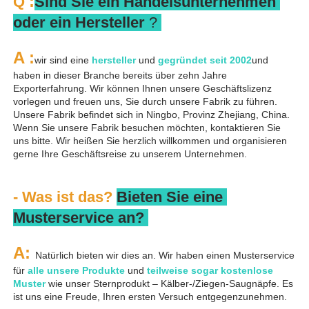
:
Q 
Sind Sie ein Handelsunternehmen 
oder ein Hersteller 
? 
A 
:
wir sind eine 
hersteller 
und 
gegründet seit 
2002
und 
haben in dieser Branche bereits über zehn Jahre 
Exporterfahrung. Wir können Ihnen unsere Geschäftslizenz 
vorlegen und freuen uns, Sie durch unsere Fabrik zu führen. 
Unsere Fabrik befindet sich in Ningbo, Provinz Zhejiang, China. 
Wenn Sie unsere Fabrik besuchen möchten, kontaktieren Sie 
uns bitte. Wir heißen Sie herzlich willkommen und organisieren 
gerne Ihre Geschäftsreise zu unserem Unternehmen. 
- Was ist das? 
Bieten Sie eine 
Musterservice an? 
A: 
Natürlich bieten wir dies an. Wir haben einen Musterservice 
für 
alle unsere Produkte 
und 
teilweise sogar kostenlose 
Muster 
wie unser Sternprodukt – Kälber-/Ziegen-Saugnäpfe. Es 
ist uns eine Freude, Ihren ersten Versuch entgegenzunehmen. 