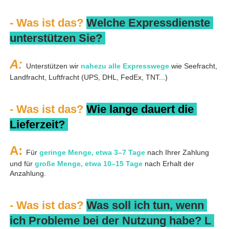
- Was ist das? 
Welche Expressdienste 
unterstützen Sie? 
A: 
Unterstützen wir 
nahezu alle Expresswege 
wie Seefracht, 
Landfracht, Luftfracht (UPS, DHL, FedEx, TNT...) 
- Was ist das? 
Wie lange dauert die 
Lieferzeit? 
A: 
Für 
geringe Menge, etwa 3–7 Tage 
nach Ihrer Zahlung 
und für 
große Menge, etwa 10–15 Tage 
nach Erhalt der 
Anzahlung. 
- Was ist das? 
Was soll ich tun, wenn 
ich Probleme bei der Nutzung habe? 
L 