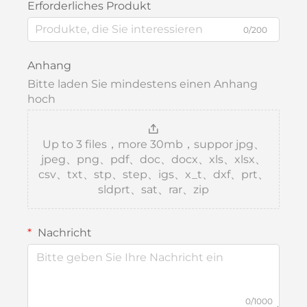
Erforderliches Produkt
0/200
Anhang
Bitte laden Sie mindestens einen Anhang
hoch
Up to 3 files，more 30mb，suppor jpg、
jpeg、png、pdf、doc、docx、xls、xlsx、
csv、txt、stp、step、igs、x_t、dxf、prt、
sldprt、sat、rar、zip
Nachricht
0/1000