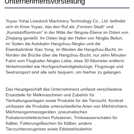
Unternehmensvorstellung
Yuyao Yuhai Livestock Machinery Technology Co., Ltd. befindet 
sich im Kreis Yuyao, das den Ruf als „Formen-Stadt“ und 
„Kunststoffzentrum“ in der Mitte der Ningxia-Ebene im Osten von 
Zhejiang genießt. Im Osten liegt der Hafen von Ningbo Beilun, 
im Süden die Autobahn Hangzhou-Ningbo und die 
Eisenbahnlinie Xiao Yong, im Westen die Hangzhou-Bucht, im 
Norden die Brücke über die Hangzhou-Bucht; nur zehn Minuten 
Fahrt vom Flughafen Ningbo Lishe, etwa 30 Kilometer entfernt. 
Verkehrsmittel wie Hochgeschwindigkeitszüge, Flugzeuge und 
Seetransport sind alle sehr bequem, um hierher zu gelangen. 
Das Hauptgeschäft des Unternehmens umfasst verschiedene 
Ersatzteile für Melkmaschinen und Zubehör für 
Tierhaltungsanlagen sowie Produkte für die Tierzucht. Konkret 
umfassen die Produkte unterschiedliche Arten von Milchtrichtern, 
Milchmengenmessgeräten, pneumatischen 
Pulsatoren/elektrischen Pulsatoren, Trinkwasserschalen für 
Kälber, Fütterungsflaschen für Kälber, andere 
Tierzuchterzeugnisse sowie Edelstahlzubehör. 