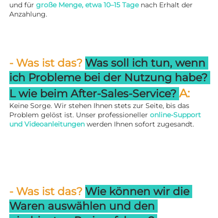
und für 
große Menge, etwa 10–15 Tage 
nach Erhalt der 
Anzahlung. 
- Was ist das? 
Was soll ich tun, wenn 
ich Probleme bei der Nutzung habe? 
A: 
L 
wie beim After-Sales-Service? 
Keine Sorge. Wir stehen Ihnen stets zur Seite, bis das 
Problem gelöst ist. Unser professioneller 
online-Support 
und Videoanleitungen 
werden Ihnen sofort zugesandt. 
- Was ist das? 
Wie können wir die 
Waren auswählen und den 