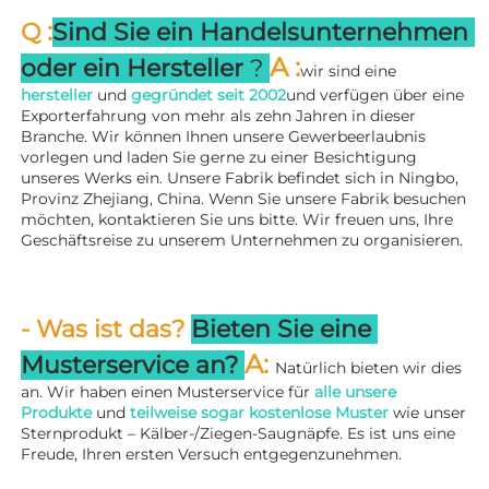
:
Q 
Sind Sie ein Handelsunternehmen 
A 
:
oder ein Hersteller 
? 
wir sind eine 
hersteller 
und 
gegründet seit 
2002
und verfügen über eine 
Exporterfahrung von mehr als zehn Jahren in dieser 
Branche. Wir können Ihnen unsere Gewerbeerlaubnis 
vorlegen und laden Sie gerne zu einer Besichtigung 
unseres Werks ein. 
Unsere Fabrik befindet sich in Ningbo, 
Provinz Zhejiang, China. Wenn Sie unsere Fabrik besuchen 
möchten, kontaktieren Sie uns bitte. Wir freuen uns, Ihre 
Geschäftsreise zu unserem Unternehmen zu organisieren. 
- Was ist das? 
Bieten Sie eine 
A: 
Musterservice an? 
Natürlich bieten wir dies 
an. Wir haben einen Musterservice für 
alle unsere 
Produkte 
und 
teilweise sogar kostenlose Muster 
wie unser 
Sternprodukt – Kälber-/Ziegen-Saugnäpfe. Es ist uns eine 
Freude, Ihren ersten Versuch entgegenzunehmen. 