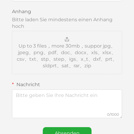
Anhang
Bitte laden Sie mindestens einen Anhang
hoch
Up to 3 files，more 30mb，suppor jpg、
jpeg、png、pdf、doc、docx、xls、xlsx、
csv、txt、stp、step、igs、x_t、dxf、prt、
sldprt、sat、rar、zip
Nachricht
0/1000
Absenden