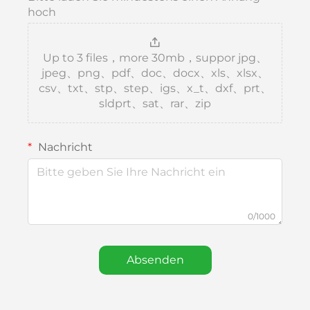
hoch
Up to 3 files，more 30mb，suppor jpg、
jpeg、png、pdf、doc、docx、xls、xlsx、
csv、txt、stp、step、igs、x_t、dxf、prt、
sldprt、sat、rar、zip
Nachricht
0/1000
Absenden