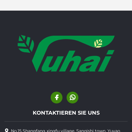
KONTAKTIEREN SIE UNS
No.15 Shangfang xingfu village, Sanqishi town, Yuyao