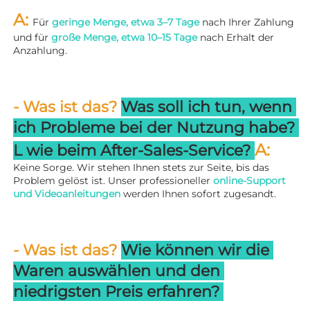
A: 
Für 
geringe Menge, etwa 3–7 Tage 
nach Ihrer Zahlung 
und für 
große Menge, etwa 10–15 Tage 
nach Erhalt der 
Anzahlung. 
- Was ist das? 
Was soll ich tun, wenn 
ich Probleme bei der Nutzung habe? 
A: 
L 
wie beim After-Sales-Service? 
Keine Sorge. Wir stehen Ihnen stets zur Seite, bis das 
Problem gelöst ist. Unser professioneller 
online-Support 
und Videoanleitungen 
werden Ihnen sofort zugesandt. 
- Was ist das? 
Wie können wir die 
Waren auswählen und den 
niedrigsten Preis erfahren? 