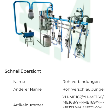
Schnellübersicht   
Name
Rohrverbindungen
Anderer Name
Rohrverschraubungen
YH-ME167/YH-ME166/Y
ME168/YH-ME169/YH-
Artikelnummer
ME173/YH-ME174/YH-