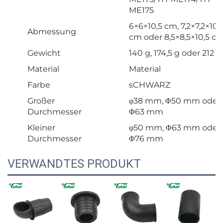
ME175
6×6×10,5 cm, 7,2×7,2×10,
Abmessung
cm oder 8,5×8,5×10,5 c
Gewicht
140 g, 174,5 g oder 212 g
Material
Material
Farbe
sCHWARZ
Großer
φ38 mm, Φ50 mm oder
Durchmesser
Φ63 mm
Kleiner
φ50 mm, Φ63 mm oder
Durchmesser
Φ76 mm
VERWANDTES PRODUKT