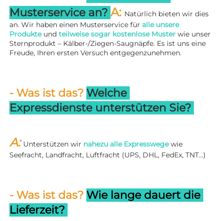
A: 
Musterservice an? 
Natürlich bieten wir dies 
an. Wir haben einen Musterservice für 
alle unsere 
Produkte 
und 
teilweise sogar kostenlose Muster 
wie unser 
Sternprodukt – Kälber-/Ziegen-Saugnäpfe. Es ist uns eine 
Freude, Ihren ersten Versuch entgegenzunehmen. 
- Was ist das? 
Welche 
Expressdienste unterstützen Sie? 
A: 
Unterstützen wir 
nahezu alle Expresswege 
wie 
Seefracht, Landfracht, Luftfracht (UPS, DHL, FedEx, TNT...) 
- Was ist das? 
Wie lange dauert die 
Lieferzeit? 