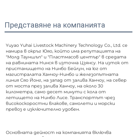
Представяне на компанията
Yuyao Yuhai Livestock Machinery Technology Co., Ltd. се 
намира в окръг Юяо, който има репутацията на 
"Молд Тауншъп" и "Пластмасов център" в средата 
на равнината Нинся в източна Цзянсу. На изток от 
пристанището на Нинбо Бейлун, на юг от 
магистралата Ханчоу-Нинбо и железопътната 
линия Сяо Йонг, на запад от залива Ханчоу, на север 
от моста през залива Ханчоу, на около 30 
километра, само десет минути с кола от 
летището на Нинбо Лисе. Транспортът чрез 
високоскоростни влакове, самолети и морски 
превоз е изключително удобен. 
Основната дейност на компанията включва 