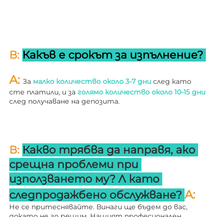
В: 
Какъв е срокът за изпълнение? 
A: 
За 
малко количество около 3-7 дни 
след като 
сте платили, и за 
голямо количество около 10-15 дни 
след получаване на депозита. 
В: 
Какво трябва да направя, ако 
срещна проблеми при 
използването му? 
Л 
като 
A: 
следпродажбено обслужване? 
Не се притеснявайте. Винаги ще бъдем до вас, 
докато не го решим. Нашият професионален 