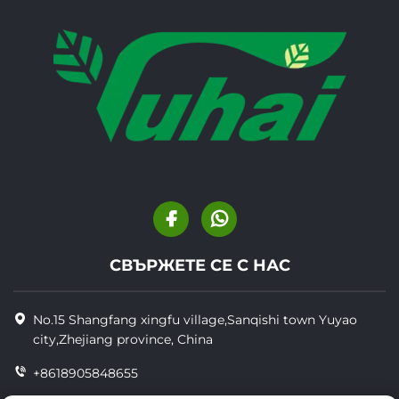
СВЪРЖЕТЕ СЕ С НАС
No.15 Shangfang xingfu village,Sanqishi town Yuyao
city,Zhejiang province, China
+8618905848655