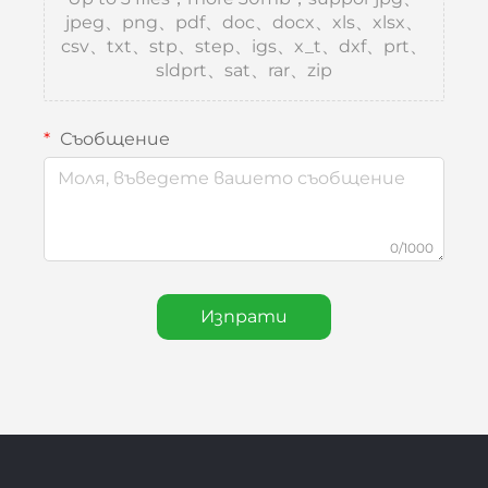
jpeg、png、pdf、doc、docx、xls、xlsx、
csv、txt、stp、step、igs、x_t、dxf、prt、
sldprt、sat、rar、zip
Съобщение
0/1000
Изпрати