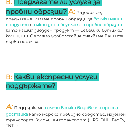
В: 
Предлагате ли услуга за 
A: 
пробни образци? 
Разбира се, 
предлагаме. Имаме пробни образци за 
всички наши 
продукти 
и 
някои дори безплатни пробни образци 
като нашия звезден продукт — бебешки бутилки/
кози цици. С голямо удоволствие очакваме вашата 
първа поръчка. 
В: 
Какви експресни услуги 
поддържате? 
A: 
Поддържаме 
почти всички видове експресна 
доставка 
като морско превозно средство, наземен 
транспорт, въздушен транспорт (UPS, DHL, FedEx, 
TNT…) 