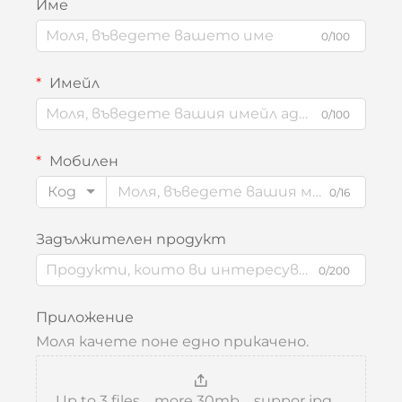
Име
0/100
Имейл
0/100
Мобилен
Код
0/16
Задължителен продукт
0/200
Приложение
Моля качете поне едно прикачено.
Up to 3 files，more 30mb，suppor jpg、