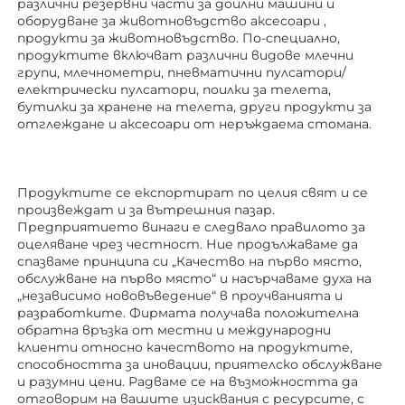
различни резервни части за доилни машини и 
оборудване за животновъдство 
аксесоари 
, 
продукти за животновъдство. По-специално, 
продуктите включват различни видове млечни 
групи, млечнометри, пневматични пулсатори/
електрически пулсатори, поилки за телета, 
бутилки за хранене на телета, други продукти за 
отглеждане 
и аксесоари от неръждаема стомана. 
Продуктите се експортират по целия свят и се 
произвеждат и за вътрешния пазар. 
Предприятието винаги е следвало правилото за 
оцеляване чрез честност. Ние продължаваме да 
спазваме принципа си „Качество на първо място, 
обслужване на първо място“ и насърчаваме духа на 
„независимо нововъведение“ в проучванията и 
разработките. Фирмата получава положителна 
обратна връзка от местни и международни 
клиенти относно качеството на продуктите, 
способността за иновации, приятелско обслужване 
и разумни цени. Радваме се на възможността да 
отговорим на вашите изисквания с ресурсите, с 