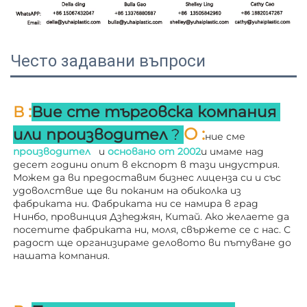
Често задавани въпроси
:
В 
Вие сте търговска компания 
О 
:
или производител 
? 
ние сме 
производител   
и 
основано от 
2002
и имаме над 
десет години опит в експорт в тази индустрия. 
Можем да ви предоставим бизнес лиценза си и със 
удоволствие ще ви поканим на обиколка из 
фабриката ни. 
Фабриката ни се намира в град 
Нинбо, провинция Дзheджян, Китай. Ако желаете да 
посетите фабриката ни, моля, свържете се с нас. С 
радост ще организираме деловото ви пътуване до 
нашата компания. 