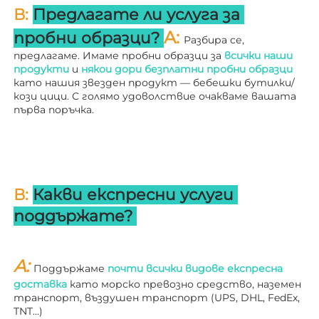
В: 
Предлагате ли услуга за 
A: 
пробни образци? 
Разбира се, 
предлагаме. Имаме пробни образци за 
всички наши 
продукти 
и 
някои дори безплатни пробни образци 
като нашия звезден продукт — бебешки бутилки/
кози цици. С голямо удоволствие очакваме вашата 
първа поръчка. 
В: 
Какви експресни услуги 
поддържате? 
A: 
Поддържаме 
почти всички видове експресна 
доставка 
като морско превозно средство, наземен 
транспорт, въздушен транспорт (UPS, DHL, FedEx, 
TNT…) 