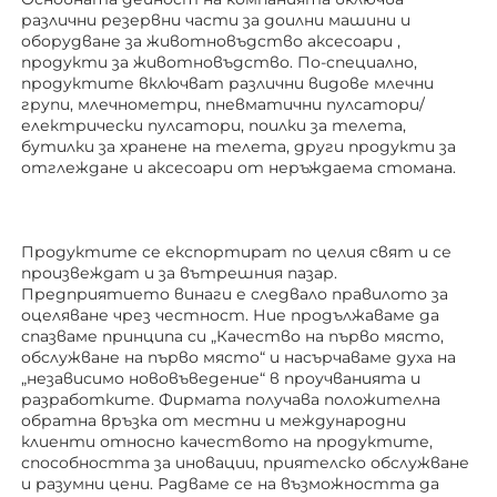
различни резервни части за доилни машини и 
оборудване за животновъдство 
аксесоари 
, 
продукти за животновъдство. По-специално, 
продуктите включват различни видове млечни 
групи, млечнометри, пневматични пулсатори/
електрически пулсатори, поилки за телета, 
бутилки за хранене на телета, други продукти за 
отглеждане 
и аксесоари от неръждаема стомана. 
Продуктите се експортират по целия свят и се 
произвеждат и за вътрешния пазар. 
Предприятието винаги е следвало правилото за 
оцеляване чрез честност. Ние продължаваме да 
спазваме принципа си „Качество на първо място, 
обслужване на първо място“ и насърчаваме духа на 
„независимо нововъведение“ в проучванията и 
разработките. Фирмата получава положителна 
обратна връзка от местни и международни 
клиенти относно качеството на продуктите, 
способността за иновации, приятелско обслужване 
и разумни цени. Радваме се на възможността да 