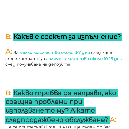
В: 
Какъв е срокът за изпълнение? 
A: 
За 
малко количество около 3-7 дни 
след като 
сте платили, и за 
голямо количество около 10-15 дни 
след получаване на депозита. 
В: 
Какво трябва да направя, ако 
срещна проблеми при 
използването му? 
Л 
като 
A: 
следпродажбено обслужване? 
Не се притеснявайте. Винаги ще бъдем до вас, 