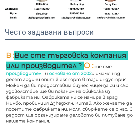
Често задавани въпроси
:
В 
Вие сте търговска компания 
О 
:
или производител 
? 
ние сме 
производител   
и 
основано от 
2002
и имаме над 
десет години опит в експорт в тази индустрия. 
Можем да ви предоставим бизнес лиценза си и със 
удоволствие ще ви поканим на обиколка из 
фабриката ни. 
Фабриката ни се намира в град 
Нинбо, провинция Дзheджян, Китай. Ако желаете да 
посетите фабриката ни, моля, свържете се с нас. С 
радост ще организираме деловото ви пътуване до 
нашата компания. 