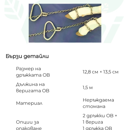
Бързи детайли   
Размер на
12,8 см × 13,5 см
дръжката OB
Дължина на
1,5 м
веригата OB
Неръждаема
Материал
стомана
2 дръжки OB +
Опции за
1 верига
опаковане
1 дръжка OB