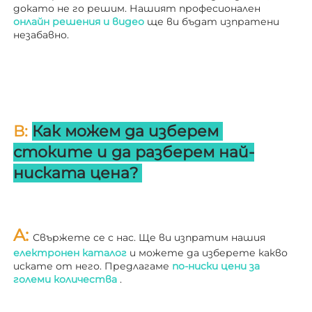
докато не го решим. Нашият професионален 
онлайн решения и видео 
ще ви бъдат изпратени 
незабавно. 
В: 
Как можем да изберем 
стоките и да разберем най-
ниската цена? 
A: 
Свържете се с нас. Ще ви изпратим нашия 
електронен каталог 
и можете да изберете какво 
искате от него. Предлагаме 
по-ниски цени за 
големи количества 
.