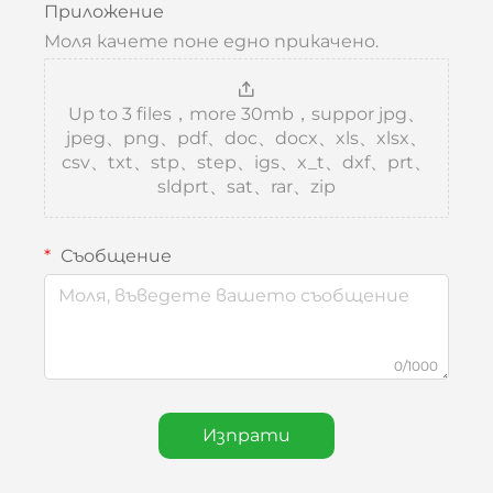
Приложение
Моля качете поне едно прикачено.
Up to 3 files，more 30mb，suppor jpg、
jpeg、png、pdf、doc、docx、xls、xlsx、
csv、txt、stp、step、igs、x_t、dxf、prt、
sldprt、sat、rar、zip
Съобщение
0/1000
Изпрати