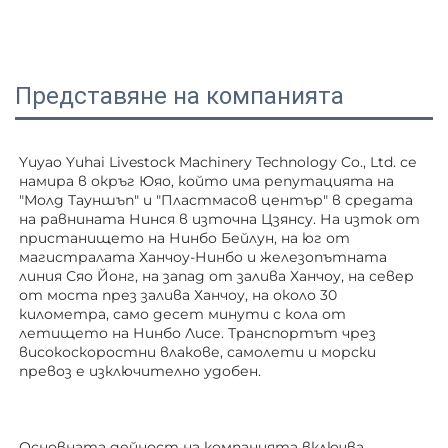
Представяне на компанията
Yuyao Yuhai Livestock Machinery Technology Co., Ltd. се 
намира в окръг Юяо, който има репутацията на 
"Молд Тауншъп" и "Пластмасов център" в средата 
на равнината Нинся в източна Цзянсу. На изток от 
пристанището на Нинбо Бейлун, на юг от 
магистралата Ханчоу-Нинбо и железопътната 
линия Сяо Йонг, на запад от залива Ханчоу, на север 
от моста през залива Ханчоу, на около 30 
километра, само десет минути с кола от 
летището на Нинбо Лисе. Транспортът чрез 
високоскоростни влакове, самолети и морски 
превоз е изключително удобен. 
Основната дейност на компанията включва 