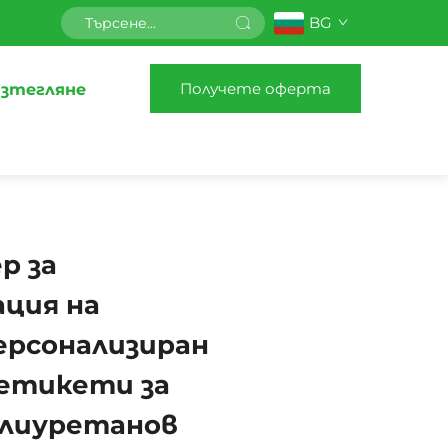
BG
Получете оферта
зтегляне
ер за
ция на
ерсонализиран
 етикети за
олиуретанов