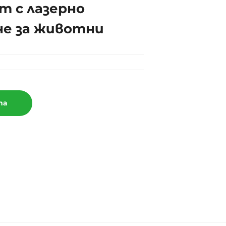
т с лазерно
е за животни
та