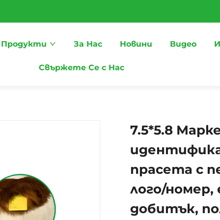
Продукти
За Нас
Новини
Видео
И
Свържете Се с Нас
7.5*5.8 Марк
идентифика
прасета с п
лого/номер,
добитък, п