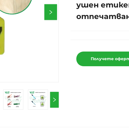
ушен етике
отпечатван
Получете офер