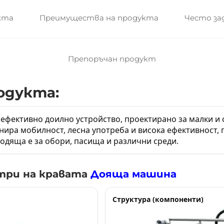
кта
Преимущества на продукта
Често за
Препоръчан продукт
одукта:
 ефективно доилно устройство, проектирано за малки и
нира мобилност, лесна употреба и висока ефективност
ходяща е за обори, пасища и различни среди.
три на кравата
Дояща машина
Структура (компоненти)