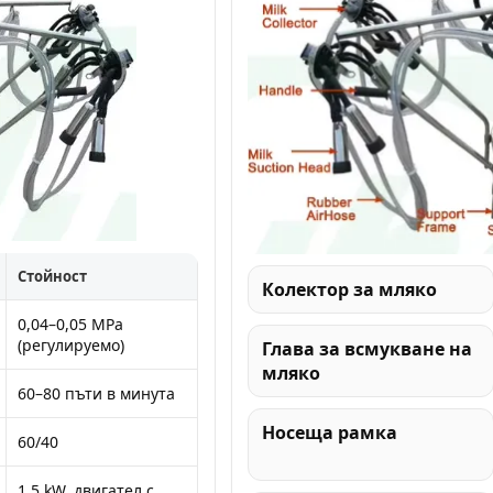
Стойност
Колектор за мляко
0,04–0,05 MPa
(регулируемо)
Глава за всмукване на
мляко
60–80 пъти в минута
Носеща рамка
60/40
1,5 kW, двигател с