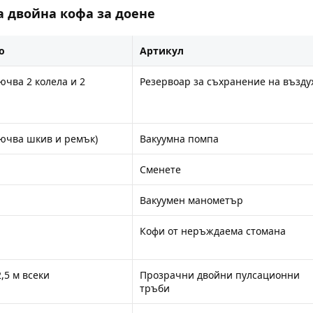
а двойна кофа за доене
о
Артикул
ючва 2 колела и 2
Резервоар за съхранение на възду
лючва шкив и ремък)
Вакуумна помпа
Сменете
Вакуумен манометър
Кофи от неръждаема стомана
2,5 м всеки
Прозрачни двойни пулсационни
тръби