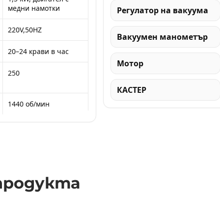
медни намотки
Регулатор на вакуума
220V,50HZ
Вакуумен манометър
20–24 крави в час
Мотор
250
КАСТЕР
1440 об/мин
продукта