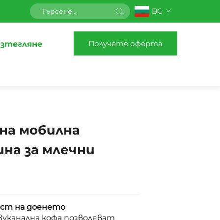
BG
Получете оферта
зтегляне
а мобилна
на за млечни
ст на доенето
вуканална кофа позволяват