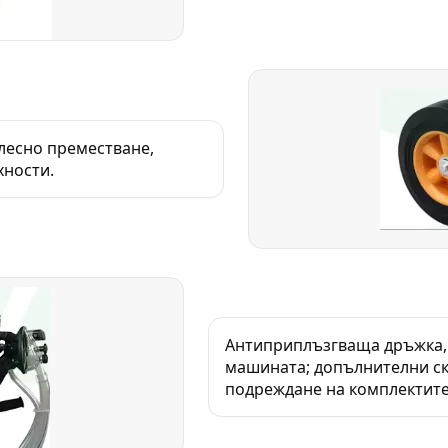
лесно преместване,
хности.
Антиприплъзгваща дръжка, 
машината; допълнителни ск
подреждане на комплектите