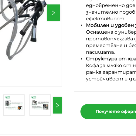
едновременно доен
значително подоб
ефективност.
Мобилен и удобен 
Оснащена с универ
противоплъзгава д
преместване и бе
пасищата.
Структура от хра
Кофа за мляко от
рамка гарантират
устойчивост и дъ
Получете офер