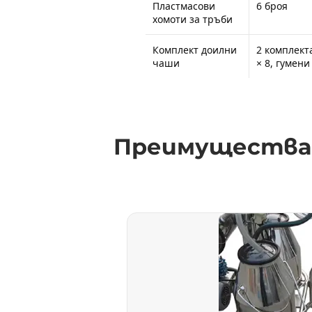
Пластмасови
6 броя
хомоти за тръби
Комплект доилни
2 комплект
чаши
× 8, гумен
Преимущества 