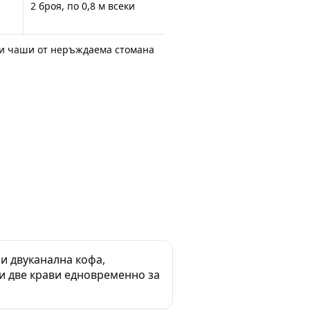
2 броя, по 0,8 м всеки
лни чаши от неръждаема стомана
и двуканална кофа,
и две крави едновременно за