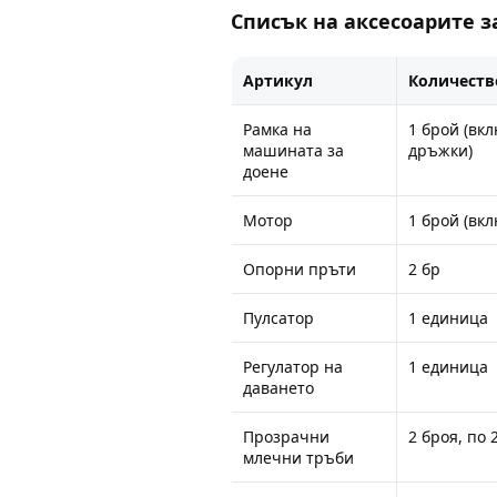
Списък на аксесоарите з
Артикул
Количеств
Рамка на
1 брой (вкл
машината за
дръжки)
доене
Мотор
1 брой (вк
Опорни пръти
2 бр
Пулсатор
1 единица
Регулатор на
1 единица
даването
Прозрачни
2 броя, по 
млечни тръби