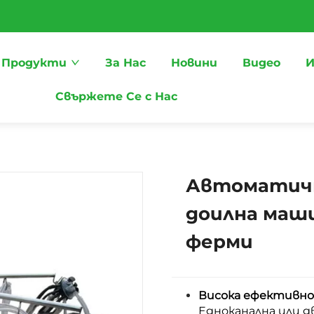
Продукти
За Нас
Новини
Видео
И
Свържете Се с Нас
Автоматичн
доилна маши
ферми
Висока ефективно
Едноканална или д