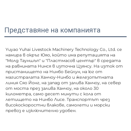
Представяне на компанията
Yuyao Yuhai Livestock Machinery Technology Co., Ltd. се 
намира в окръг Юяо, който има репутацията на 
"Молд Тауншъп" и "Пластмасов център" в средата 
на равнината Нинся в източна Цзянсу. На изток от 
пристанището на Нинбо Бейлун, на юг от 
магистралата Ханчоу-Нинбо и железопътната 
линия Сяо Йонг, на запад от залива Ханчоу, на север 
от моста през залива Ханчоу, на около 30 
километра, само десет минути с кола от 
летището на Нинбо Лисе. Транспортът чрез 
високоскоростни влакове, самолети и морски 
превоз е изключително удобен. 