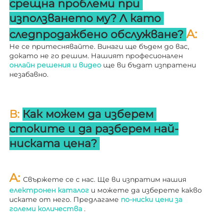
срещна проблеми при 
използването му? 
Л 
като 
A: 
следпродажбено обслужване? 
Не се притеснявайте. Винаги ще бъдем до вас, 
докато не го решим. Нашият професионален 
онлайн решения и видео 
ще ви бъдат изпратени 
незабавно. 
В: 
Как можем да изберем 
стоките и да разберем най-
ниската цена? 
A: 
Свържете се с нас. Ще ви изпратим нашия 
електронен каталог 
и можете да изберете какво 
искате от него. Предлагаме 
по-ниски цени за 
големи количества 
.