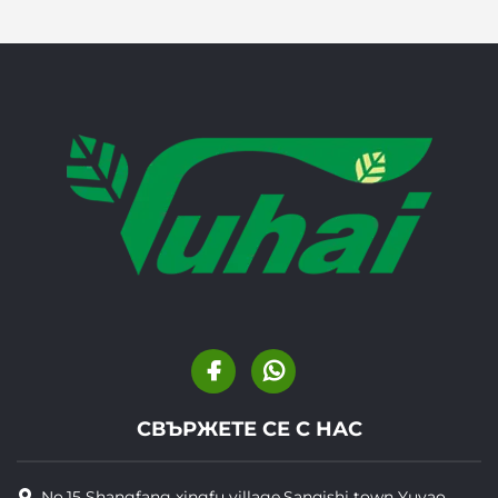
СВЪРЖЕТЕ СЕ С НАС
No.15 Shangfang xingfu village,Sanqishi town Yuyao