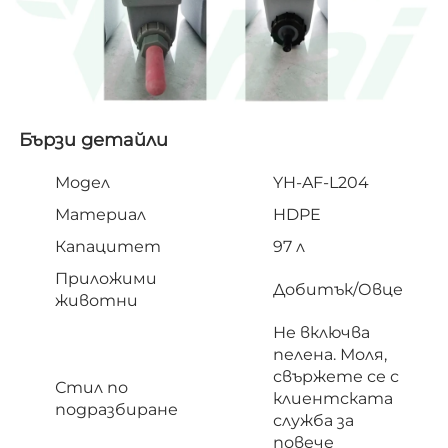
Бързи детайли   
Модел
YH-AF-L204
Материал
HDPE
Капацитет
97 л
Приложими
Добитък/Овце
животни
Не включва
пелена. Моля,
свържете се с
Стил по
клиентската
подразбиране
служба за
повече