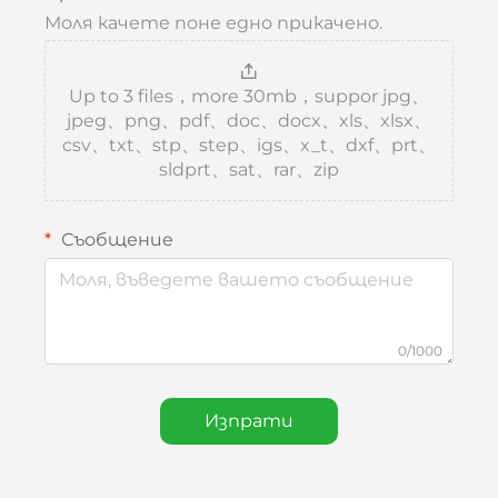
Моля качете поне едно прикачено.
Up to 3 files，more 30mb，suppor jpg、
jpeg、png、pdf、doc、docx、xls、xlsx、
csv、txt、stp、step、igs、x_t、dxf、prt、
sldprt、sat、rar、zip
Съобщение
0/1000
Изпрати