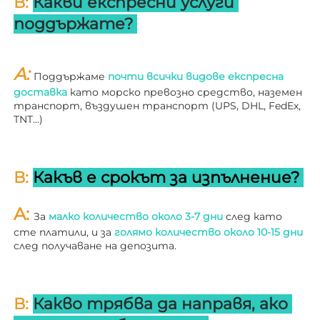
В: 
Какви експресни услуги 
поддържате? 
A: 
Поддържаме 
почти всички видове експресна 
доставка 
като морско превозно средство, наземен 
транспорт, въздушен транспорт (UPS, DHL, FedEx, 
TNT…) 
В: 
Какъв е срокът за изпълнение? 
A: 
За 
малко количество около 3-7 дни 
след като 
сте платили, и за 
голямо количество около 10-15 дни 
след получаване на депозита. 
В: 
Какво трябва да направя, ако 