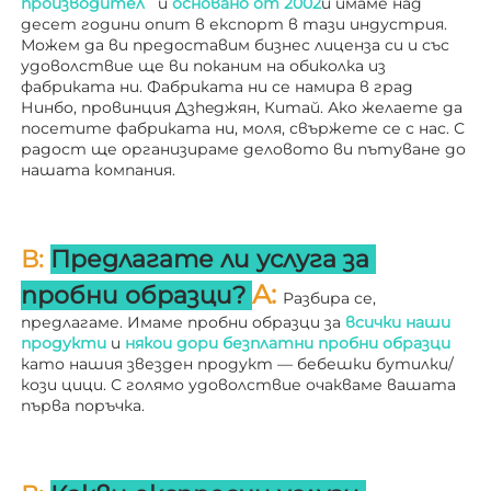
производител   
и 
основано от 
2002
и имаме над 
десет години опит в експорт в тази индустрия. 
Можем да ви предоставим бизнес лиценза си и със 
удоволствие ще ви поканим на обиколка из 
фабриката ни. 
Фабриката ни се намира в град 
Нинбо, провинция Дзheджян, Китай. Ако желаете да 
посетите фабриката ни, моля, свържете се с нас. С 
радост ще организираме деловото ви пътуване до 
нашата компания. 
В: 
Предлагате ли услуга за 
A: 
пробни образци? 
Разбира се, 
предлагаме. Имаме пробни образци за 
всички наши 
продукти 
и 
някои дори безплатни пробни образци 
като нашия звезден продукт — бебешки бутилки/
кози цици. С голямо удоволствие очакваме вашата 
първа поръчка. 