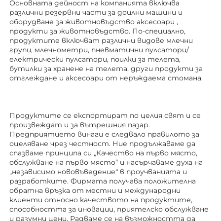
Основната дейност на компанията включва 
различни резервни части за доилни машини и 
оборудване за животновъдство 
аксесоари 
, 
продукти за животновъдство. По-специално, 
продуктите включват различни видове млечни 
групи, млечнометри, пневматични пулсатори/
електрически пулсатори, поилки за телета, 
бутилки за хранене на телета, други продукти за 
отглеждане 
и аксесоари от неръждаема стомана. 
Продуктите се експортират по целия свят и се 
произвеждат и за вътрешния пазар. 
Предприятието винаги е следвало правилото за 
оцеляване чрез честност. Ние продължаваме да 
спазваме принципа си „Качество на първо място, 
обслужване на първо място“ и насърчаваме духа на 
„независимо нововъведение“ в проучванията и 
разработките. Фирмата получава положителна 
обратна връзка от местни и международни 
клиенти относно качеството на продуктите, 
способността за иновации, приятелско обслужване 
и разумни цени. Радваме се на възможността да 