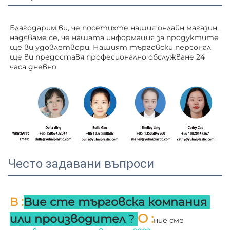
Благодарим ви, че посетихте нашия онлайн магазин, 
надяваме се, че нашата информация за продуктите 
ще ви удовлетвори. Нашият търговски персонал 
ще ви 
предоставя професионално обслужване 24 
часа дневно. 
Често задавани въпроси
:
В 
Вие сте търговска компания 
О 
:
или производител 
? 
ние сме 