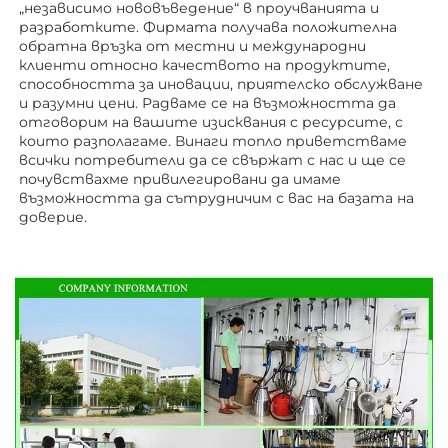
„независимо нововъведение“ в проучванията и 
разработките. Фирмата получава положителна 
обратна връзка от местни и международни 
клиенти относно качеството на продуктите, 
способността за иновации, приятелско обслужване 
и разумни цени. Радваме се на възможността да 
отговорим на вашите изисквания с ресурсите, с 
които разполагаме. Винаги топло приветстваме 
всички потребители да се свържат с нас и ще се 
почувствахме привилегировани да имаме 
възможността да сътрудничим с вас на базата на 
доверие. 