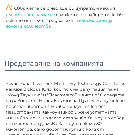
A: 
Свържете се с нас. Ще ви изпратим нашия 
електронен каталог 
и можете да изберете какво 
искате от него. Предлагаме 
по-ниски цени за 
големи количества 
.
Представяне на компанията
Yuyao Yuhai Livestock Machinery Technology Co., Ltd. се 
намира в окръг Юяо, който има репутацията на 
"Молд Тауншъп" и "Пластмасов център" в средата 
на равнината Нинся в източна Цзянсу. На изток от 
пристанището на Нинбо Бейлун, на юг от 
магистралата Ханчоу-Нинбо и железопътната 
линия Сяо Йонг, на запад от залива Ханчоу, на север 
от моста през залива Ханчоу, на около 30 
километра, само десет минути с кола от 
летището на Нинбо Лисе. Транспортът чрез 