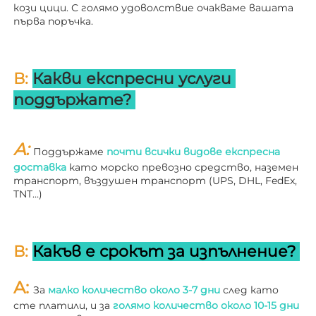
кози цици. С голямо удоволствие очакваме вашата 
първа поръчка. 
В: 
Какви експресни услуги 
поддържате? 
A: 
Поддържаме 
почти всички видове експресна 
доставка 
като морско превозно средство, наземен 
транспорт, въздушен транспорт (UPS, DHL, FedEx, 
TNT…) 
В: 
Какъв е срокът за изпълнение? 
A: 
За 
малко количество около 3-7 дни 
след като 
сте платили, и за 
голямо количество около 10-15 дни 