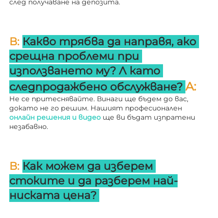
след получаване на депозита. 
В: 
Какво трябва да направя, ако 
срещна проблеми при 
използването му? 
Л 
като 
A: 
следпродажбено обслужване? 
Не се притеснявайте. Винаги ще бъдем до вас, 
докато не го решим. Нашият професионален 
онлайн решения и видео 
ще ви бъдат изпратени 
незабавно. 
В: 
Как можем да изберем 
стоките и да разберем най-
ниската цена? 