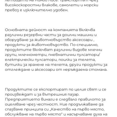
високоскоростни влакове, самолети и морски 
превоз е изключително удобен. 
Основната дейност на компанията включва 
различни резервни части за доилни машини и 
оборудване за животновъдство 
аксесоари 
, 
продукти за животновъдство. По-специално, 
продуктите включват различни видове млечни 
групи, млечнометри, пневматични пулсатори/
електрически пулсатори, поилки за телета, 
бутилки за хранене на телета, други продукти за 
отглеждане 
и аксесоари от неръждаема стомана. 
Продуктите се експортират по целия свят и се 
произвеждат и за вътрешния пазар. 
Предприятието винаги е следвало правилото за 
оцеляване чрез честност. Ние продължаваме да 
спазваме принципа си „Качество на първо място, 
обслужване на първо място“ и насърчаваме духа на 