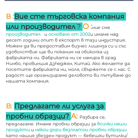
:
В 
Вие сте търговска компания 
О 
:
или производител 
? 
ние сме 
производител   
и 
основано от 
2002
и имаме над 
десет години опит в експорт в тази индустрия. 
Можем да ви предоставим бизнес лиценза си и със 
удоволствие ще ви поканим на обиколка из 
фабриката ни. 
Фабриката ни се намира в град 
Нинбо, провинция Дзheджян, Китай. Ако желаете да 
посетите фабриката ни, моля, свържете се с нас. С 
радост ще организираме деловото ви пътуване до 
нашата компания. 
В: 
Предлагате ли услуга за 
A: 
пробни образци? 
Разбира се, 
предлагаме. Имаме пробни образци за 
всички наши 
продукти 
и 
някои дори безплатни пробни образци 
като нашия звезден продукт — бебешки бутилки/