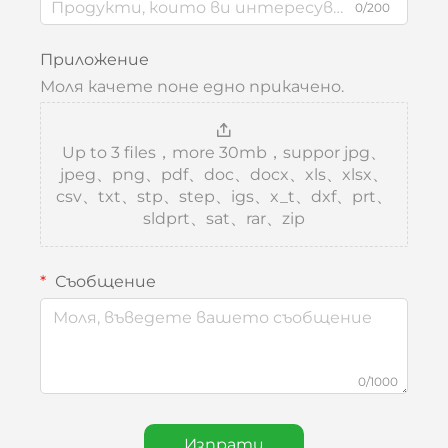
0/200
Приложение
Моля качете поне едно прикачено.
Up to 3 files，more 30mb，suppor jpg、
jpeg、png、pdf、doc、docx、xls、xlsx、
csv、txt、stp、step、igs、x_t、dxf、prt、
sldprt、sat、rar、zip
Съобщение
0/1000
Изпрати