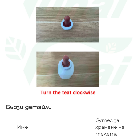
Бързи детайли   
бутел за
Име
хранене на
телета