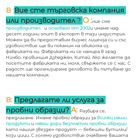
:
В 
Вие сте търговска компания 
О 
:
или производител 
? 
ние сме 
производител   
и 
основано от 
2002
и имаме над 
десет години опит в експорт в тази индустрия. 
Можем да ви предоставим бизнес лиценза си и със 
удоволствие ще ви поканим на обиколка из 
фабриката ни. 
Фабриката ни се намира в град 
Нинбо, провинция Дзheджян, Китай. Ако желаете да 
посетите фабриката ни, моля, свържете се с нас. С 
радост ще организираме деловото ви пътуване до 
нашата компания. 
В: 
Предлагате ли услуга за 
A: 
пробни образци? 
Разбира се, 
предлагаме. Имаме пробни образци за 
всички наши 
продукти 
и 
някои дори безплатни пробни образци 
като нашия звезден продукт — бебешки бутилки/
кози цици. С голямо удоволствие очакваме вашата 