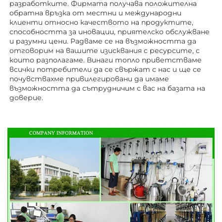
разработките. Фирмата получава положителна 
обратна връзка от местни и международни 
клиенти относно качеството на продуктите, 
способността за иновации, приятелско обслужване 
и разумни цени. Радваме се на възможността да 
отговорим на вашите изисквания с ресурсите, с 
които разполагаме. Винаги топло приветстваме 
всички потребители да се свържат с нас и ще се 
почувствахме привилегировани да имаме 
възможността да сътрудничим с вас на базата на 
доверие. 