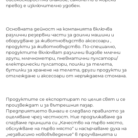
превоз е изключително удобен. 
Основната дейност на компанията включва 
различни резервни части за доилни машини и 
оборудване за животновъдство 
аксесоари 
, 
продукти за животновъдство. По-специално, 
продуктите включват различни видове млечни 
групи, млечнометри, пневматични пулсатори/
електрически пулсатори, поилки за телета, 
бутилки за хранене на телета, други продукти за 
отглеждане 
и аксесоари от неръждаема стомана. 
Продуктите се експортират по целия свят и се 
произвеждат и за вътрешния пазар. 
Предприятието винаги е следвало правилото за 
оцеляване чрез честност. Ние продължаваме да 
спазваме принципа си „Качество на първо място, 
обслужване на първо място“ и насърчаваме духа на 
„независимо нововъведение“ в проучванията и 