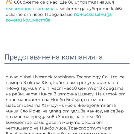
A: 
Свържете се с нас. Ще ви изпратим нашия 
електронен каталог 
и можете да изберете какво 
искате от него. Предлагаме 
по-ниски цени за 
големи количества 
.
Представяне на компанията
Yuyao Yuhai Livestock Machinery Technology Co., Ltd. се 
намира в окръг Юяо, който има репутацията на 
"Молд Тауншъп" и "Пластмасов център" в средата 
на равнината Нинся в източна Цзянсу. На изток от 
пристанището на Нинбо Бейлун, на юг от 
магистралата Ханчоу-Нинбо и железопътната 
линия Сяо Йонг, на запад от залива Ханчоу, на север 
от моста през залива Ханчоу, на около 30 
километра, само десет минути с кола от 
летището на Нинбо Лисе. Транспортът чрез 
високоскоростни влакове, самолети и морски 