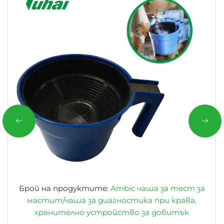
Брой на продуктите:
Ambic чаша за тест за
мастит/чаша за диагностика при крава,
хранително устройство за добитък