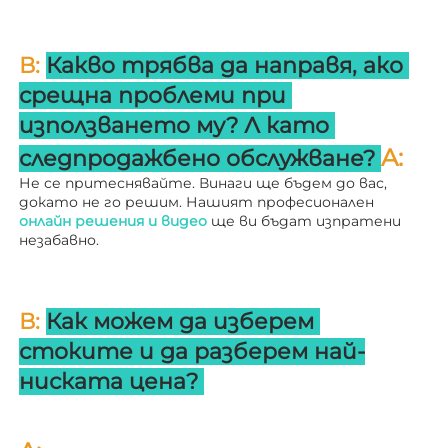
В: 
Какво трябва да направя, ако 
срещна проблеми при 
използването му? 
Л 
като 
A: 
следпродажбено обслужване? 
Не се притеснявайте. Винаги ще бъдем до вас, 
докато не го решим. Нашият професионален 
онлайн решения и видео 
ще ви бъдат изпратени 
незабавно. 
В: 
Как можем да изберем 
стоките и да разберем най-
ниската цена? 