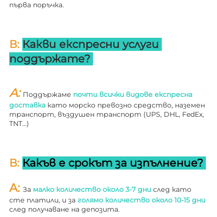
първа поръчка. 
В: 
Какви експресни услуги 
поддържате? 
A: 
Поддържаме 
почти всички видове експресна 
доставка 
като морско превозно средство, наземен 
транспорт, въздушен транспорт (UPS, DHL, FedEx, 
TNT…) 
В: 
Какъв е срокът за изпълнение? 
A: 
За 
малко количество около 3-7 дни 
след като 
сте платили, и за 
голямо количество около 10-15 дни 
след получаване на депозита. 