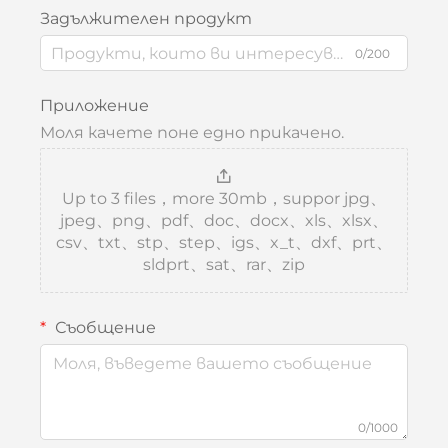
Задължителен продукт
0/200
Приложение
Моля качете поне едно прикачено.
Up to 3 files，more 30mb，suppor jpg、
jpeg、png、pdf、doc、docx、xls、xlsx、
csv、txt、stp、step、igs、x_t、dxf、prt、
sldprt、sat、rar、zip
Съобщение
0/1000