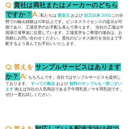
:
Q 
貴社は商社またはメーカーのどちら
A 
:
ですか 
? 
私たちは 
製造元 
および 
設立以来 
2002
この分
野での輸出経験は10年以上です。ビジネスライセンスの提示が可
能であり、工場見学のお手配も喜んで承ります。 
当社の工場は中
国浙江省寧波に位置しています。工場見学をご希望の場合は、お
気軽にお問い合わせください。貴社のビジネス旅行を当社まで手
配するよう喜んでお手伝いいたします。 
Q: 答えを 
サンプルサービスはあります
A: 
か？ 
もちろんです。当社ではサンプルサービスを提供し
ております。 
すべての製品 
および 
無料のサンプルも一部ござい
ます 
例えば当社の人気商品である子牛用乳首／ヤギ用乳頭です。
ぜひ一度お試しください。 
Q: 答えを 
対応している配送方法は何で