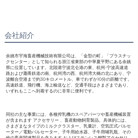
会社紹介
余姚市宇海畜産機械技術有限公司は、「金型の町」「プラスチッ
クセンター」として知られる浙江省東部の中寧夏平野にある余姚
県に位置しています。北陸港宁波北仑港の東、杭州-宁波高速道
路および蕭甬鉄道の南、杭州湾の西、杭州湾大橋の北にあり、宁
波離合空港まで約30キロメートル、車でわずか10分の距離です。
高速鉄道、飛行機、海上輸送など、交通手段はさまざまであり、
いずれもここへ到着するのに非常に便利です。 
同社の主な事業には、各種搾乳機のスペアパーツや畜産機械装置
が含まれます 
アクセサリー 
、畜産動物飼育製品。具体的には、
さまざまなタイプのミルククラスター、乳量計、空気圧式パルセ
ーター／電動パルセーター、子牛用給水器、子牛用哺乳瓶、その
他の畜産関連製品を含みます 
およびステンレス鋼製アクセサリ