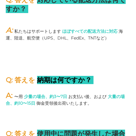
すか？ 
A: 
私たちはサポートします 
ほぼすべての配送方法に対応 
海
運、陸送、航空便（UPS、DHL、FedEx、TNTなど） 
Q: 答えを 
納期は何ですか？ 
A: 
〜用 
少量の場合、約3〜7日 
お支払い後、および 
大量の場
合、約10〜15日 
御金受領後出荷いたします。 
Q: 答えを 
使用中に問題が発生した場合