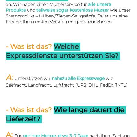
an. Wir haben einen Musterservice für 
alle unsere 
Produkte 
und 
teilweise sogar kostenlose Muster 
wie unser 
Sternprodukt – Kälber-/Ziegen-Saugnäpfe. Es ist uns eine 
Freude, Ihren ersten Versuch entgegenzunehmen. 
- Was ist das? 
Welche 
Expressdienste unterstützen Sie? 
A: 
Unterstützen wir 
nahezu alle Expresswege 
wie 
Seefracht, Landfracht, Luftfracht (UPS, DHL, FedEx, TNT...) 
- Was ist das? 
Wie lange dauert die 
Lieferzeit? 
A: 
Für 
geringe Menge, etwa 3–7 Tage 
nach Ihrer Zahlung 