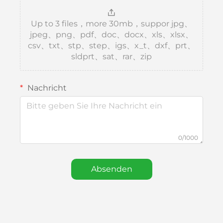
Up to 3 files，more 30mb，suppor jpg、
jpeg、png、pdf、doc、docx、xls、xlsx、
csv、txt、stp、step、igs、x_t、dxf、prt、
sldprt、sat、rar、zip
Nachricht
0/1000
Absenden