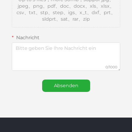
jpeg、png、pdf、doc、docx、xls、xlsx、
csv、txt、stp、step、igs、x_t、dxf、prt、
sldprt、sat、rar、zip
Nachricht
0/1000
Absenden