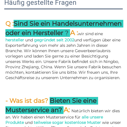
Häufig gestellte Fragen
:
Q 
Sind Sie ein Handelsunternehmen 
A 
:
oder ein Hersteller 
? 
wir sind eine 
hersteller 
und 
gegründet seit 
2002
und verfügen über eine 
Exporterfahrung von mehr als zehn Jahren in dieser 
Branche. Wir können Ihnen unsere Gewerbeerlaubnis 
vorlegen und laden Sie gerne zu einer Besichtigung 
unseres Werks ein. 
Unsere Fabrik befindet sich in Ningbo, 
Provinz Zhejiang, China. Wenn Sie unsere Fabrik besuchen 
möchten, kontaktieren Sie uns bitte. Wir freuen uns, Ihre 
Geschäftsreise zu unserem Unternehmen zu organisieren. 
- Was ist das? 
Bieten Sie eine 
A: 
Musterservice an? 
Natürlich bieten wir dies 
an. Wir haben einen Musterservice für 
alle unsere 
Produkte 
und 
teilweise sogar kostenlose Muster 
wie unser 