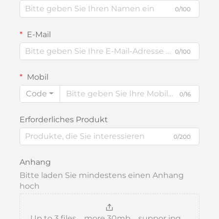
0/100
E-Mail
0/100
Mobil
Code
0/16
Erforderliches Produkt
0/200
Anhang
Bitte laden Sie mindestens einen Anhang
hoch
Up to 3 files，more 30mb，suppor jpg、