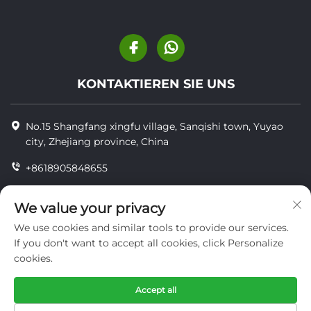
KONTAKTIEREN SIE UNS
No.15 Shangfang xingfu village, Sanqishi town, Yuyao
city, Zhejiang province, China
+8618905848655
+86-18905848655
We value your privacy
[email protected]
We use cookies and similar tools to provide our services.
If you don't want to accept all cookies, click Personalize
cookies.
Copyright © YUYAO YUHAI LIVESTOCK MACHINERY
TECHNOLOGY CO.,LTD.
Accept all
datenschutz