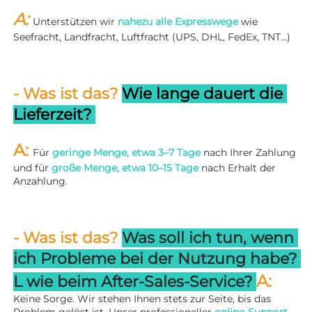
A: 
Unterstützen wir 
nahezu alle Expresswege 
wie 
Seefracht, Landfracht, Luftfracht (UPS, DHL, FedEx, TNT...) 
- Was ist das? 
Wie lange dauert die 
Lieferzeit? 
A: 
Für 
geringe Menge, etwa 3–7 Tage 
nach Ihrer Zahlung 
und für 
große Menge, etwa 10–15 Tage 
nach Erhalt der 
Anzahlung. 
- Was ist das? 
Was soll ich tun, wenn 
ich Probleme bei der Nutzung habe? 
A: 
L 
wie beim After-Sales-Service? 
Keine Sorge. Wir stehen Ihnen stets zur Seite, bis das 
Problem gelöst ist. Unser professioneller 
online-Support 