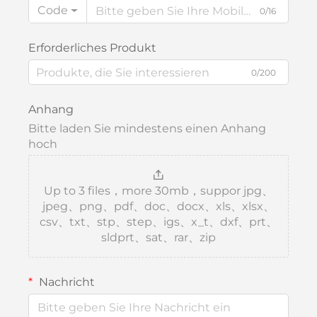
Code
0/16
Erforderliches Produkt
0/200
Anhang
Bitte laden Sie mindestens einen Anhang
hoch
Up to 3 files，more 30mb，suppor jpg、
jpeg、png、pdf、doc、docx、xls、xlsx、
csv、txt、stp、step、igs、x_t、dxf、prt、
sldprt、sat、rar、zip
Nachricht