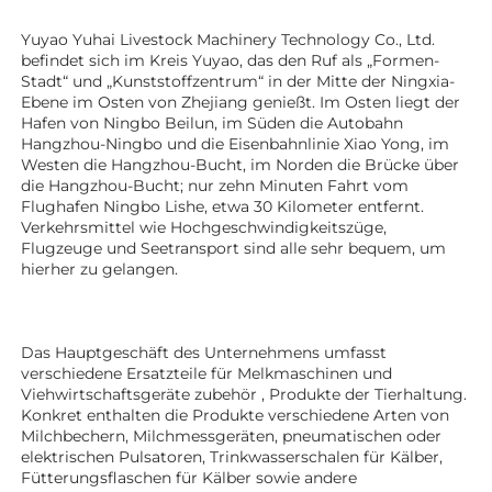
Yuyao Yuhai Livestock Machinery Technology Co., Ltd. 
befindet sich im Kreis Yuyao, das den Ruf als „Formen-
Stadt“ und „Kunststoffzentrum“ in der Mitte der Ningxia-
Ebene im Osten von Zhejiang genießt. Im Osten liegt der 
Hafen von Ningbo Beilun, im Süden die Autobahn 
Hangzhou-Ningbo und die Eisenbahnlinie Xiao Yong, im 
Westen die Hangzhou-Bucht, im Norden die Brücke über 
die Hangzhou-Bucht; nur zehn Minuten Fahrt vom 
Flughafen Ningbo Lishe, etwa 30 Kilometer entfernt. 
Verkehrsmittel wie Hochgeschwindigkeitszüge, 
Flugzeuge und Seetransport sind alle sehr bequem, um 
hierher zu gelangen. 
Das Hauptgeschäft des Unternehmens umfasst 
verschiedene Ersatzteile für Melkmaschinen und 
Viehwirtschaftsgeräte 
zubehör 
, Produkte der Tierhaltung. 
Konkret enthalten die Produkte verschiedene Arten von 
Milchbechern, Milchmessgeräten, pneumatischen oder 
elektrischen Pulsatoren, Trinkwasserschalen für Kälber, 
Fütterungsflaschen für Kälber sowie andere 