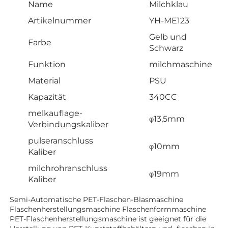
Name
Milchklau
Artikelnummer
YH-ME123
Gelb und
Farbe
Schwarz
Funktion
milchmaschine
Material
PSU
Kapazität
340CC
melkauflage-
φ13,5mm
Verbindungskaliber
pulseranschluss
φ10mm
Kaliber
milchrohranschluss
φ19mm
Kaliber
Semi-Automatische PET-Flaschen-Blasmaschine 
Flaschenherstellungsmaschine Flaschenformmaschine 
PET-Flaschenherstellungsmaschine ist geeignet für die 