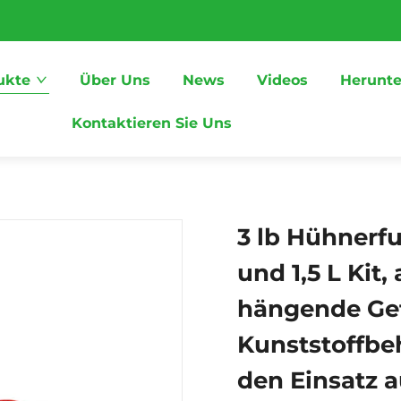
ukte
Über Uns
News
Videos
Herunte
Kontaktieren Sie Uns
3 lb Hühnerf
und 1,5 L Kit
hängende Gef
Kunststoffbeh
den Einsatz 