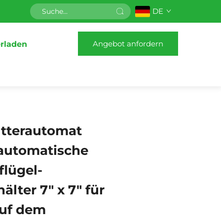
DE
Angebot anfordern
rladen
utterautomat
, automatische
lügel-
älter 7" x 7" für
auf dem