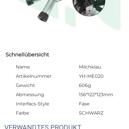
Schnellübersicht   
Name
Milchklau
Artikelnummer
YH-ME020
Gewicht
606g
Abmessung
156*122*123mm
Interfacs-Style
Fase
Farbe
SCHWARZ
VERWANDTES PRODUKT