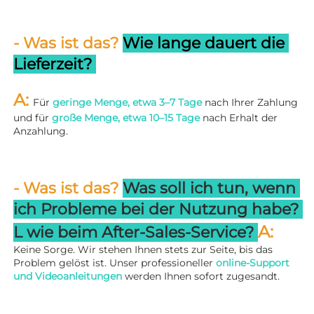
- Was ist das? 
Wie lange dauert die 
Lieferzeit? 
A: 
Für 
geringe Menge, etwa 3–7 Tage 
nach Ihrer Zahlung 
und für 
große Menge, etwa 10–15 Tage 
nach Erhalt der 
Anzahlung. 
- Was ist das? 
Was soll ich tun, wenn 
ich Probleme bei der Nutzung habe? 
A: 
L 
wie beim After-Sales-Service? 
Keine Sorge. Wir stehen Ihnen stets zur Seite, bis das 
Problem gelöst ist. Unser professioneller 
online-Support 
und Videoanleitungen 
werden Ihnen sofort zugesandt. 