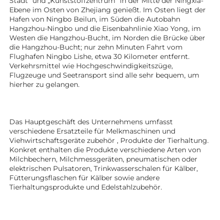
Stadt“ und „Kunststoffzentrum“ in der Mitte der Ningxia-
Ebene im Osten von Zhejiang genießt. Im Osten liegt der 
Hafen von Ningbo Beilun, im Süden die Autobahn 
Hangzhou-Ningbo und die Eisenbahnlinie Xiao Yong, im 
Westen die Hangzhou-Bucht, im Norden die Brücke über 
die Hangzhou-Bucht; nur zehn Minuten Fahrt vom 
Flughafen Ningbo Lishe, etwa 30 Kilometer entfernt. 
Verkehrsmittel wie Hochgeschwindigkeitszüge, 
Flugzeuge und Seetransport sind alle sehr bequem, um 
hierher zu gelangen. 
Das Hauptgeschäft des Unternehmens umfasst 
verschiedene Ersatzteile für Melkmaschinen und 
Viehwirtschaftsgeräte 
zubehör 
, Produkte der Tierhaltung. 
Konkret enthalten die Produkte verschiedene Arten von 
Milchbechern, Milchmessgeräten, pneumatischen oder 
elektrischen Pulsatoren, Trinkwasserschalen für Kälber, 
Fütterungsflaschen für Kälber sowie andere 
Tierhaltungsprodukte 
und Edelstahlzubehör. 