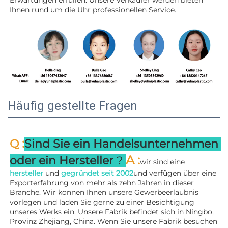
Erwartungen erfüllen. Unsere Verkäufer werden 
bieten 
Ihnen rund um die Uhr professionellen Service. 
Häufig gestellte Fragen
:
Q 
Sind Sie ein Handelsunternehmen 
A 
:
oder ein Hersteller 
? 
wir sind eine 
hersteller 
und 
gegründet seit 
2002
und verfügen über eine 
Exporterfahrung von mehr als zehn Jahren in dieser 
Branche. Wir können Ihnen unsere Gewerbeerlaubnis 
vorlegen und laden Sie gerne zu einer Besichtigung 
unseres Werks ein. 
Unsere Fabrik befindet sich in Ningbo, 
Provinz Zhejiang, China. Wenn Sie unsere Fabrik besuchen 