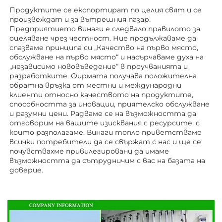
Продуктите се експортират по целия свят и се 
произвеждат и за вътрешния пазар. 
Предприятието винаги е следвало правилото за 
оцеляване чрез честност. Ние продължаваме да 
спазваме принципа си „Качество на първо място, 
обслужване на първо място“ и насърчаваме духа на 
„независимо нововъведение“ в проучванията и 
разработките. Фирмата получава положителна 
обратна връзка от местни и международни 
клиенти относно качеството на продуктите, 
способността за иновации, приятелско обслужване 
и разумни цени. Радваме се на възможността да 
отговорим на вашите изисквания с ресурсите, с 
които разполагаме. Винаги топло приветстваме 
всички потребители да се свържат с нас и ще се 
почувствахме привилегировани да имаме 
възможността да сътрудничим с вас на базата на 
доверие. 