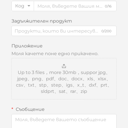
Код
0/16
Задължителен продукт
0/200
Приложение
Моля качете поне едно прикачено.
Up to 3 files，more 30mb，suppor jpg、
jpeg、png、pdf、doc、docx、xls、xlsx、
csv、txt、stp、step、igs、x_t、dxf、prt、
sldprt、sat、rar、zip
Съобщение