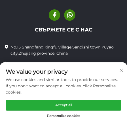
СВЪРЖЕТЕ СЕ С НАС
No.15 Shangfang xingfu village,Sanqishi town Yuyao
city,Zhejiang province, China
+8618905848655
We value your privacy
+86-18905848655
We use cookies and similar tools to provide our services.
[email protected]
If you don't want to accept all cookies, click Personalize
cookies.
Accept all
© Всички права запазени YUYAO YUHAI LIVESTOCK
MACHINERY TECHNOLOGY CO.,LTD.
Personalize cookies
поверителност