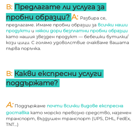
В: 
Предлагате ли услуга за 
A: 
пробни образци? 
Разбира се, 
предлагаме. Имаме пробни образци за 
всички наши 
продукти 
и 
някои дори безплатни пробни образци 
като нашия звезден продукт — бебешки бутилки/
кози цици. С голямо удоволствие очакваме вашата 
първа поръчка. 
В: 
Какви експресни услуги 
поддържате? 
A: 
Поддържаме 
почти всички видове експресна 
доставка 
като морско превозно средство, наземен 
транспорт, въздушен транспорт (UPS, DHL, FedEx, 
TNT…) 