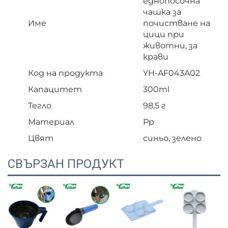
еднопосочна
чашка за
Име
почистване на
цици при
животни, за
крави
Код на продукта
YH-AF043A02
Капацитет
300ml
Тегло
98,5 г
Материал
Pp
Цвят
синьо, зелено
СВЪРЗАН ПРОДУКТ