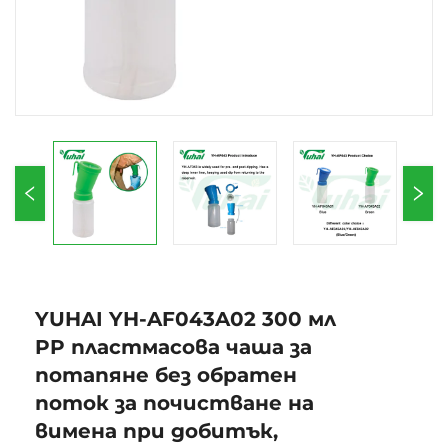
YUHAI YH-AF043A02 300 мл
PP пластмасова чаша за
потапяне без обратен
поток за почистване на
вимена при добитък,