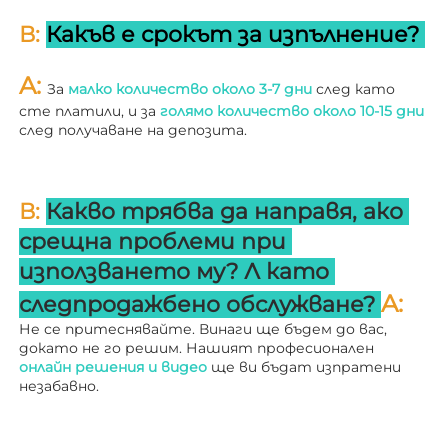
В: 
Какъв е срокът за изпълнение? 
A: 
За 
малко количество около 3-7 дни 
след като 
сте платили, и за 
голямо количество около 10-15 дни 
след получаване на депозита. 
В: 
Какво трябва да направя, ако 
срещна проблеми при 
използването му? 
Л 
като 
A: 
следпродажбено обслужване? 
Не се притеснявайте. Винаги ще бъдем до вас, 
докато не го решим. Нашият професионален 
онлайн решения и видео 
ще ви бъдат изпратени 
незабавно. 