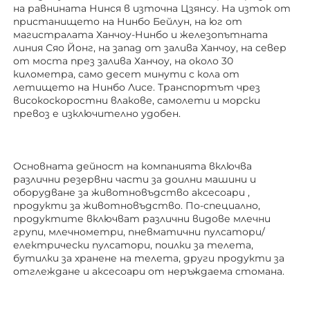
на равнината Нинся в източна Цзянсу. На изток от 
пристанището на Нинбо Бейлун, на юг от 
магистралата Ханчоу-Нинбо и железопътната 
линия Сяо Йонг, на запад от залива Ханчоу, на север 
от моста през залива Ханчоу, на около 30 
километра, само десет минути с кола от 
летището на Нинбо Лисе. Транспортът чрез 
високоскоростни влакове, самолети и морски 
превоз е изключително удобен. 
Основната дейност на компанията включва 
различни резервни части за доилни машини и 
оборудване за животновъдство 
аксесоари 
, 
продукти за животновъдство. По-специално, 
продуктите включват различни видове млечни 
групи, млечнометри, пневматични пулсатори/
електрически пулсатори, поилки за телета, 
бутилки за хранене на телета, други продукти за 
отглеждане 
и аксесоари от неръждаема стомана. 