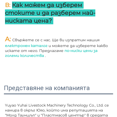
В: 
Как можем да изберем 
стоките и да разберем най-
ниската цена? 
A: 
Свържете се с нас. Ще ви изпратим нашия 
електронен каталог 
и можете да изберете какво 
искате от него. Предлагаме 
по-ниски цени за 
големи количества 
.
Представяне на компанията
Yuyao Yuhai Livestock Machinery Technology Co., Ltd. се 
намира в окръг Юяо, който има репутацията на 
"Молд Тауншъп" и "Пластмасов център" в средата 