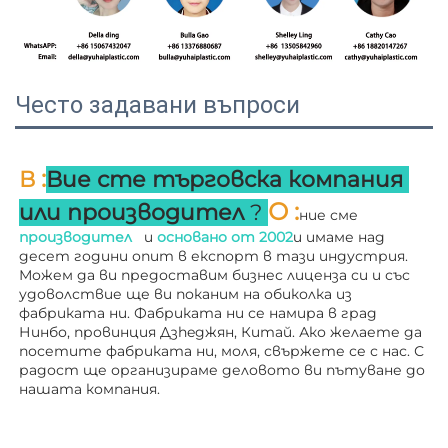
Често задавани въпроси
:
В 
Вие сте търговска компания 
О 
:
или производител 
? 
ние сме 
производител   
и 
основано от 
2002
и имаме над 
десет години опит в експорт в тази индустрия. 
Можем да ви предоставим бизнес лиценза си и със 
удоволствие ще ви поканим на обиколка из 
фабриката ни. 
Фабриката ни се намира в град 
Нинбо, провинция Дзheджян, Китай. Ако желаете да 
посетите фабриката ни, моля, свържете се с нас. С 
радост ще организираме деловото ви пътуване до 
нашата компания. 