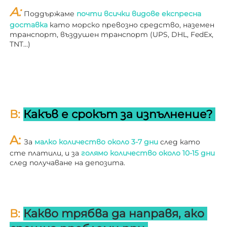
A: 
Поддържаме 
почти всички видове експресна 
доставка 
като морско превозно средство, наземен 
транспорт, въздушен транспорт (UPS, DHL, FedEx, 
TNT…) 
В: 
Какъв е срокът за изпълнение? 
A: 
За 
малко количество около 3-7 дни 
след като 
сте платили, и за 
голямо количество около 10-15 дни 
след получаване на депозита. 
В: 
Какво трябва да направя, ако 