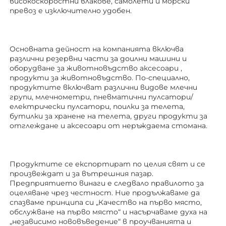
високоскоростни влакове, самолети и морски 
превоз е изключително удобен. 
Основната дейност на компанията включва 
различни резервни части за доилни машини и 
оборудване за животновъдство 
аксесоари 
, 
продукти за животновъдство. По-специално, 
продуктите включват различни видове млечни 
групи, млечнометри, пневматични пулсатори/
електрически пулсатори, поилки за телета, 
бутилки за хранене на телета, други продукти за 
отглеждане 
и аксесоари от неръждаема стомана. 
Продуктите се експортират по целия свят и се 
произвеждат и за вътрешния пазар. 
Предприятието винаги е следвало правилото за 
оцеляване чрез честност. Ние продължаваме да 
спазваме принципа си „Качество на първо място, 
обслужване на първо място“ и насърчаваме духа на 
„независимо нововъведение“ в проучванията и 