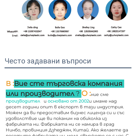
Често задавани въпроси
:
В 
Вие сте търговска компания 
О 
:
или производител 
? 
ние сме 
производител   
и 
основано от 
2002
и имаме над 
десет години опит в експорт в тази индустрия. 
Можем да ви предоставим бизнес лиценза си и със 
удоволствие ще ви поканим на обиколка из 
фабриката ни. 
Фабриката ни се намира в град 
Нинбо, провинция Дзheджян, Китай. Ако желаете да 
посетите фабриката ни, моля, свържете се с нас. С 