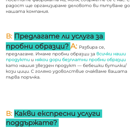
радост ще организираме деловото ви пътуване до 
нашата компания. 
В: 
Предлагате ли услуга за 
A: 
пробни образци? 
Разбира се, 
предлагаме. Имаме пробни образци за 
всички наши 
продукти 
и 
някои дори безплатни пробни образци 
като нашия звезден продукт — бебешки бутилки/
кози цици. С голямо удоволствие очакваме вашата 
първа поръчка. 
В: 
Какви експресни услуги 
поддържате? 