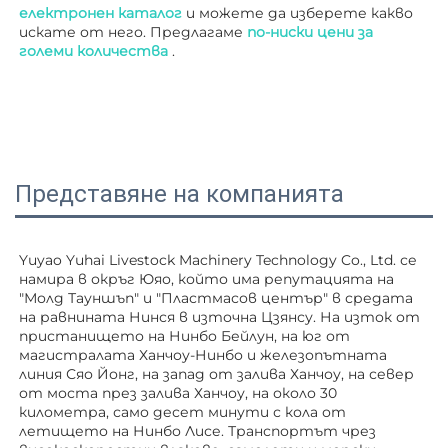
електронен каталог 
и можете да изберете какво 
искате от него. Предлагаме 
по-ниски цени за 
големи количества 
.
Представяне на компанията
Yuyao Yuhai Livestock Machinery Technology Co., Ltd. се 
намира в окръг Юяо, който има репутацията на 
"Молд Тауншъп" и "Пластмасов център" в средата 
на равнината Нинся в източна Цзянсу. На изток от 
пристанището на Нинбо Бейлун, на юг от 
магистралата Ханчоу-Нинбо и железопътната 
линия Сяо Йонг, на запад от залива Ханчоу, на север 
от моста през залива Ханчоу, на около 30 
километра, само десет минути с кола от 
летището на Нинбо Лисе. Транспортът чрез 