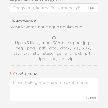
0/200
Приложение
Моля качете поне едно прикачено.
Up to 3 files，more 30mb，suppor jpg、
jpeg、png、pdf、doc、docx、xls、xlsx、
csv、txt、stp、step、igs、x_t、dxf、prt、
sldprt、sat、rar、zip
Съобщение
0/1000