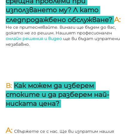
срещна проблеми при 
използването му? 
Л 
като 
A: 
следпродажбено обслужване? 
Не се притеснявайте. Винаги ще бъдем до вас, 
докато не го решим. Нашият професионален 
онлайн решения и видео 
ще ви бъдат изпратени 
незабавно. 
В: 
Как можем да изберем 
стоките и да разберем най-
ниската цена? 
A: 
Свържете се с нас. Ще ви изпратим нашия 