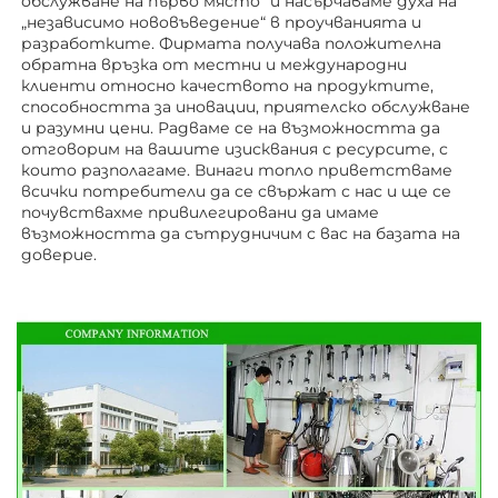
обслужване на първо място“ и насърчаваме духа на 
„независимо нововъведение“ в проучванията и 
разработките. Фирмата получава положителна 
обратна връзка от местни и международни 
клиенти относно качеството на продуктите, 
способността за иновации, приятелско обслужване 
и разумни цени. Радваме се на възможността да 
отговорим на вашите изисквания с ресурсите, с 
които разполагаме. Винаги топло приветстваме 
всички потребители да се свържат с нас и ще се 
почувствахме привилегировани да имаме 
възможността да сътрудничим с вас на базата на 
доверие. 