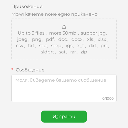
Приложение
Моля качете поне едно прикачено.
Up to 3 files，more 30mb，suppor jpg、
jpeg、png、pdf、doc、docx、xls、xlsx、
csv、txt、stp、step、igs、x_t、dxf、prt、
sldprt、sat、rar、zip
Съобщение
0/1000
Изпрати