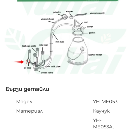
Бързи детайли   
Модел
YH-ME053
Материал
Каучук
YH-
ME053A,