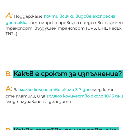
A: 
Поддържаме 
почти всички видове експресна 
доставка 
като морско превозно средство, наземен 
транспорт, въздушен транспорт (UPS, DHL, FedEx, 
TNT…) 
В: 
Какъв е срокът за изпълнение? 
A: 
За 
малко количество около 3-7 дни 
след като 
сте платили, и за 
голямо количество около 10-15 дни 
след получаване на депозита. 