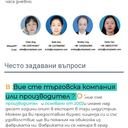
часа дневно. 
Често задавани въпроси
:
В 
Вие сте търговска компания 
О 
:
или производител 
? 
ние сме 
производител   
и 
основано от 
2002
и имаме над 
десет години опит в експорт в тази индустрия. 
Можем да ви предоставим бизнес лиценза си и със 
удоволствие ще ви поканим на обиколка из 
фабриката ни. 
Фабриката ни се намира в град 