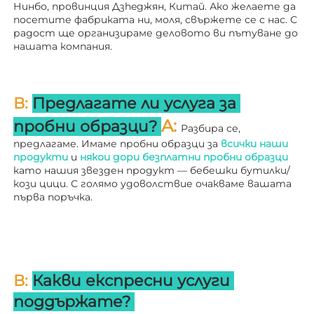
Нинбо, провинция Дзheджян, Китай. Ако желаете да 
посетите фабриката ни, моля, свържете се с нас. С 
радост ще организираме деловото ви пътуване до 
нашата компания. 
В: 
Предлагате ли услуга за 
A: 
пробни образци? 
Разбира се, 
предлагаме. Имаме пробни образци за 
всички наши 
продукти 
и 
някои дори безплатни пробни образци 
като нашия звезден продукт — бебешки бутилки/
кози цици. С голямо удоволствие очакваме вашата 
първа поръчка. 
В: 
Какви експресни услуги 
поддържате? 