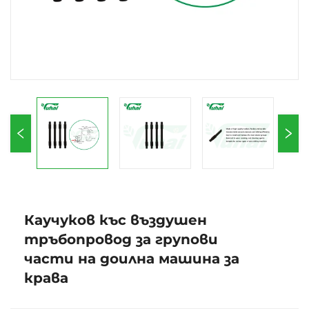
Каучуков къс въздушен
тръбопровод за групови
части на доилна машина за
крава