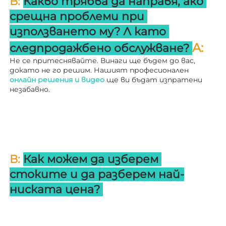
В: 
Какво трябва да направя, ако 
срещна проблеми при 
използването му? 
Л 
като 
A: 
следпродажбено обслужване? 
Не се притеснявайте. Винаги ще бъдем до вас, 
докато не го решим. Нашият професионален 
онлайн решения и видео 
ще ви бъдат изпратени 
незабавно. 
В: 
Как можем да изберем 
стоките и да разберем най-
ниската цена? 