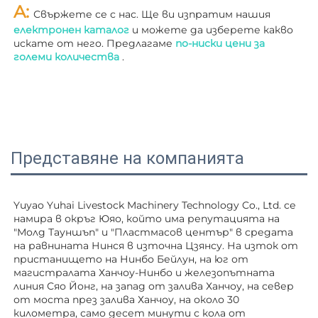
A: 
Свържете се с нас. Ще ви изпратим нашия 
електронен каталог 
и можете да изберете какво 
искате от него. Предлагаме 
по-ниски цени за 
големи количества 
.
Представяне на компанията
Yuyao Yuhai Livestock Machinery Technology Co., Ltd. се 
намира в окръг Юяо, който има репутацията на 
"Молд Тауншъп" и "Пластмасов център" в средата 
на равнината Нинся в източна Цзянсу. На изток от 
пристанището на Нинбо Бейлун, на юг от 
магистралата Ханчоу-Нинбо и железопътната 
линия Сяо Йонг, на запад от залива Ханчоу, на север 
от моста през залива Ханчоу, на около 30 
километра, само десет минути с кола от 