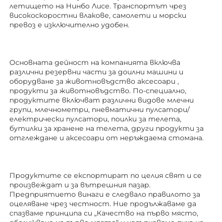
летището на Нинбо Лисе. Транспортът чрез 
високоскоростни влакове, самолети и морски 
превоз е изключително удобен. 
Основната дейност на компанията включва 
различни резервни части за доилни машини и 
оборудване за животновъдство 
аксесоари 
, 
продукти за животновъдство. По-специално, 
продуктите включват различни видове млечни 
групи, млечнометри, пневматични пулсатори/
електрически пулсатори, поилки за телета, 
бутилки за хранене на телета, други продукти за 
отглеждане 
и аксесоари от неръждаема стомана. 
Продуктите се експортират по целия свят и се 
произвеждат и за вътрешния пазар. 
Предприятието винаги е следвало правилото за 
оцеляване чрез честност. Ние продължаваме да 
спазваме принципа си „Качество на първо място, 