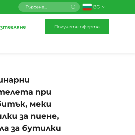
BG
Получете оферта
зтегляне
инарни
 телета при
битък, меки
лки за пиене,
ла за бутилки