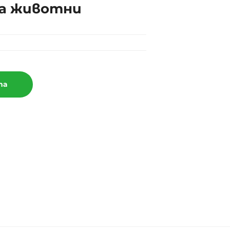
на животни
та