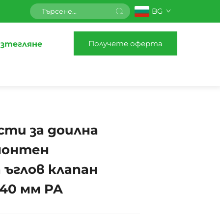
BG
Получете оферта
зтегляне
сти за доилна
монтен
 ъглов клапан
40 мм PA