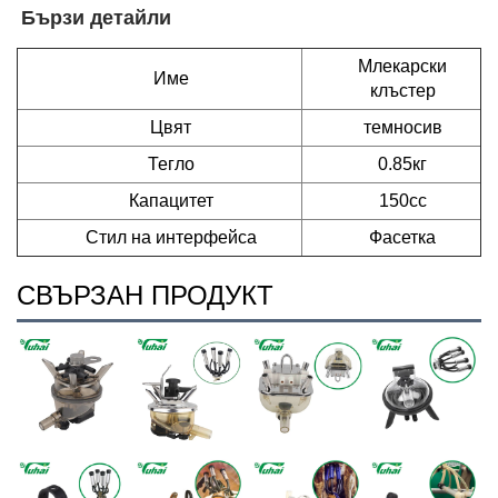
Бързи детайли   
Млекарски
Име
клъстер
Цвят
темносив
Тегло
0.85кг
Капацитет
150cc
Стил на интерфейса
Фасетка
СВЪРЗАН ПРОДУКТ