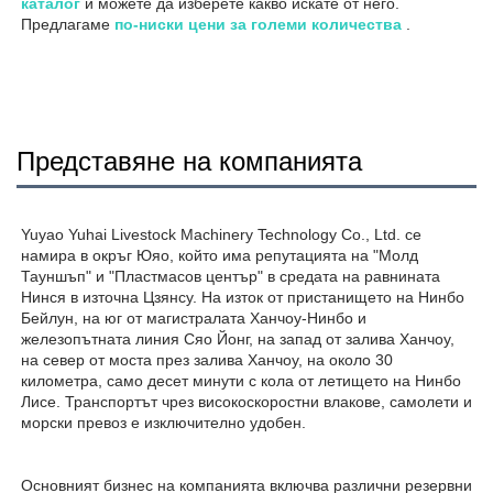
каталог 
и можете да изберете какво искате от него. 
Предлагаме 
по-ниски цени за големи количества 
.
Представяне на компанията
Yuyao Yuhai Livestock Machinery Technology Co., Ltd. се 
намира в окръг Юяо, който има репутацията на "Молд 
Тауншъп" и "Пластмасов център" в средата на равнината 
Нинся в източна Цзянсу. На изток от пристанището на Нинбо 
Бейлун, на юг от магистралата Ханчоу-Нинбо и 
железопътната линия Сяо Йонг, на запад от залива Ханчоу, 
на север от моста през залива Ханчоу, на около 30 
километра, само десет минути с кола от летището на Нинбо 
Лисе. Транспортът чрез високоскоростни влакове, самолети и 
морски превоз е изключително удобен. 
Основният бизнес на компанията включва различни резервни 