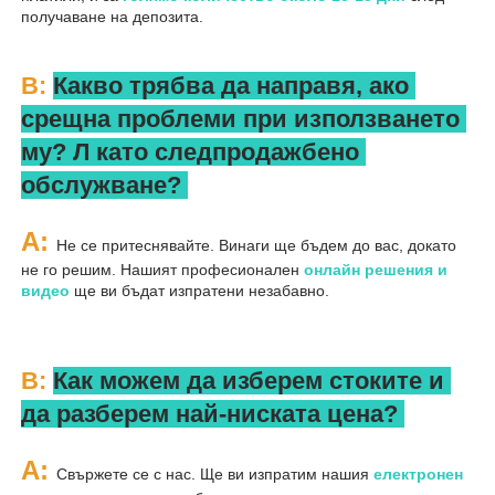
получаване на депозита. 
В: 
Какво трябва да направя, ако 
срещна проблеми при използването 
му? 
Л 
като следпродажбено 
обслужване? 
A: 
Не се притеснявайте. Винаги ще бъдем до вас, докато 
не го решим. Нашият професионален 
онлайн решения и 
видео 
ще ви бъдат изпратени незабавно. 
В: 
Как можем да изберем стоките и 
да разберем най-ниската цена? 
A: 
Свържете се с нас. Ще ви изпратим нашия 
електронен 