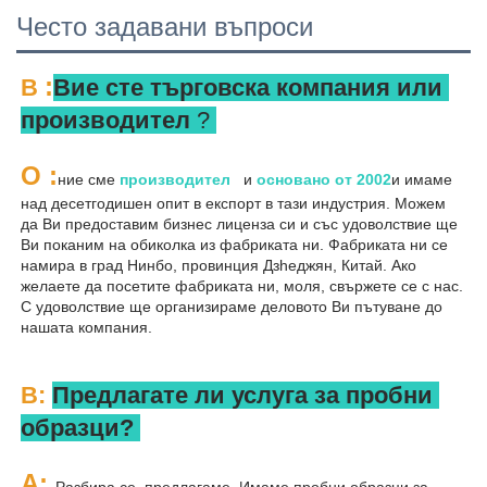
Често задавани въпроси
:
В 
Вие сте търговска компания или 
производител 
? 
О 
:
ние сме 
производител   
и 
основано от 
2002
и имаме 
над десетгодишен опит в експорт в тази индустрия. Можем 
да Ви предоставим бизнес лиценза си и със удоволствие ще 
Ви поканим на обиколка из фабриката ни. Фабриката ни се 
намира в град Нинбо, провинция Дзheджян, Китай. Ако 
желаете да посетите фабриката ни, моля, свържете се с нас. 
С удоволствие ще организираме деловото Ви пътуване до 
нашата компания. 
В: 
Предлагате ли услуга за пробни 
образци? 
A: 