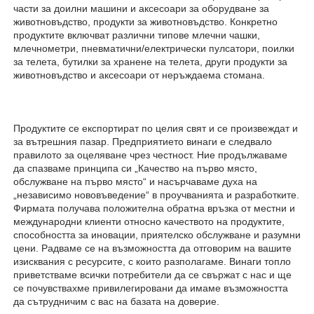
части за доилни машини и аксесоари за оборудване за 
животновъдство, продукти за животновъдство. Конкретно 
продуктите включват различни типове млечни чашки, 
млечнометри, пневматични/електрически пулсатори, поилки 
за телета, бутилки за хранене на телета, други продукти за 
животновъдство и аксесоари от неръждаема стомана. 
Продуктите се експортират по целия свят и се произвеждат и 
за вътрешния пазар. Предприятието винаги е следвало 
правилото за оцеляване чрез честност. Ние продължаваме 
да спазваме принципа си „Качество на първо място, 
обслужване на първо място“ и насърчаваме духа на 
„независимо нововъведение“ в проучванията и разработките. 
Фирмата получава положителна обратна връзка от местни и 
международни клиенти относно качеството на продуктите, 
способността за иновации, приятелско обслужване и разумни 
цени. Радваме се на възможността да отговорим на вашите 
изисквания с ресурсите, с които разполагаме. Винаги топло 
приветстваме всички потребители да се свържат с нас и ще 
се почувствахме привилегировани да имаме възможността 
да сътрудничим с вас на базата на доверие. 