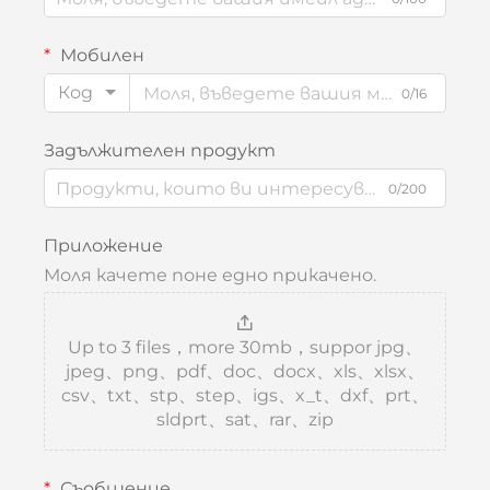
Мобилен
Код
0/16
Задължителен продукт
0/200
Приложение
Моля качете поне едно прикачено.
Up to 3 files，more 30mb，suppor jpg、
jpeg、png、pdf、doc、docx、xls、xlsx、
csv、txt、stp、step、igs、x_t、dxf、prt、
sldprt、sat、rar、zip
Съобщение