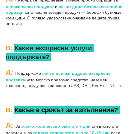
Разбира се, предлагаме. Имаме пробни образци за 
всички наши продукти 
и 
някои дори безплатни пробни 
образци 
като нашия звезден продукт — бебешки бутилки/
кози цици. С голямо удоволствие очакваме вашата първа 
поръчка. 
В: 
Какви експресни услуги 
поддържате? 
A: 
Поддържаме 
почти всички видове експресна 
доставка 
като морско превозно средство, наземен 
транспорт, въздушен транспорт (UPS, DHL, FedEx, TNT…) 
В: 
Какъв е срокът за изпълнение? 
A: 
За 
малко количество около 3-7 дни 
след като сте 
платили, и за 
голямо количество около 10-15 дни 
след 