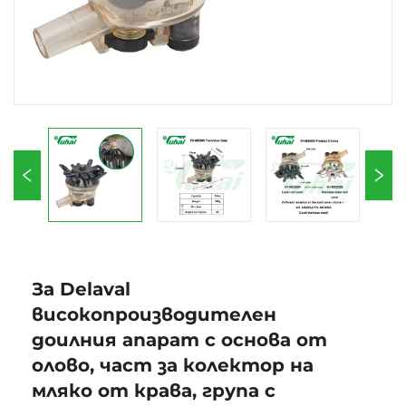
За Delaval
високопроизводителен
доилния апарат с основа от
олово, част за колектор на
мляко от крава, група с