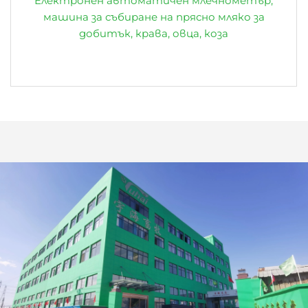
Електронен автоматичен млечнометър,
машина за събиране на прясно мляко за
добитък, крава, овца, коза