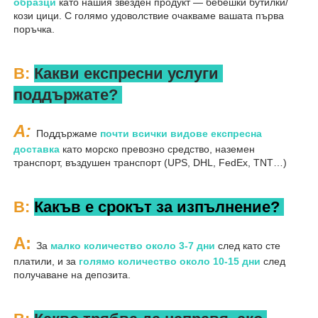
образци 
като нашия звезден продукт — бебешки бутилки/
кози цици. С голямо удоволствие очакваме вашата първа 
поръчка. 
В: 
Какви експресни услуги 
поддържате? 
A: 
Поддържаме 
почти всички видове експресна 
доставка 
като морско превозно средство, наземен 
транспорт, въздушен транспорт (UPS, DHL, FedEx, TNT…) 
В: 
Какъв е срокът за изпълнение? 
A: 
За 
малко количество около 3-7 дни 
след като сте 
платили, и за 
голямо количество около 10-15 дни 
след 
получаване на депозита. 