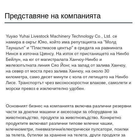
Представяне на компанията
Yuyao Yuhai Livestock Machinery Technology Co., Ltd. се 
намира в окръг Юяо, който има репутацията на "Молд 
Тауншъп" и "Пластмасов център" в средата на равнината 
Нинся в източна Цзянсу. На изток от пристанището на Нинбо 
Бейлун, на юг от магистралата Ханчоу-Нинбо и 
железопътната линия Сяо Йонг, на запад от залива Ханчоу, 
на север от моста през залива Ханчоу, на около 30 
километра, само десет минути с кола от летището на Нинбо 
Лисе. Транспортът чрез високоскоростни влакове, самолети и 
морски превоз е изключително удобен. 
Основният бизнес на компанията включва различни резервни 
части за доилни машини и аксесоари за оборудване за 
животновъдство, продукти за животновъдство. Конкретно 
продуктите включват различни типове млечни чашки, 
млечнометри, пневматични/електрически пулсатори, поилки 
за телета, бутилки за хранене на телета, други продукти за 