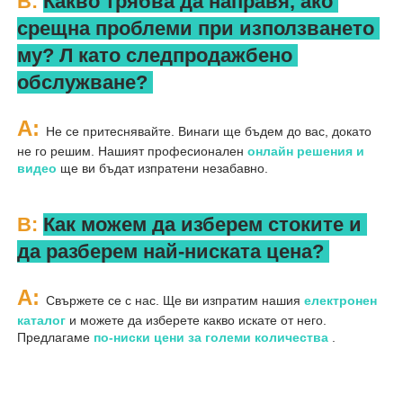
В: 
Какво трябва да направя, ако 
срещна проблеми при използването 
му? 
Л 
като следпродажбено 
обслужване? 
A: 
Не се притеснявайте. Винаги ще бъдем до вас, докато 
не го решим. Нашият професионален 
онлайн решения и 
видео 
ще ви бъдат изпратени незабавно. 
В: 
Как можем да изберем стоките и 
да разберем най-ниската цена? 
A: 
Свържете се с нас. Ще ви изпратим нашия 
електронен 
каталог 
и можете да изберете какво искате от него. 
Предлагаме 
по-ниски цени за големи количества 
.