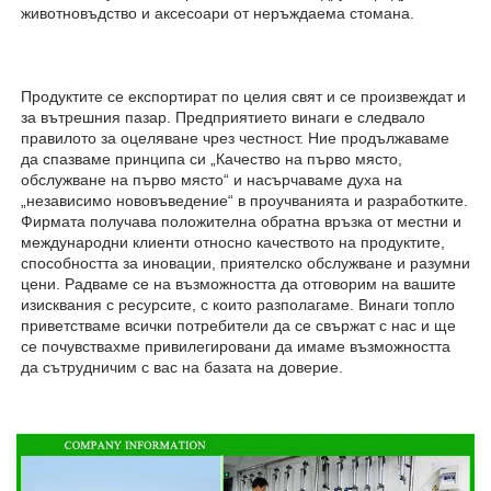
животновъдство и аксесоари от неръждаема стомана. 
Продуктите се експортират по целия свят и се произвеждат и 
за вътрешния пазар. Предприятието винаги е следвало 
правилото за оцеляване чрез честност. Ние продължаваме 
да спазваме принципа си „Качество на първо място, 
обслужване на първо място“ и насърчаваме духа на 
„независимо нововъведение“ в проучванията и разработките. 
Фирмата получава положителна обратна връзка от местни и 
международни клиенти относно качеството на продуктите, 
способността за иновации, приятелско обслужване и разумни 
цени. Радваме се на възможността да отговорим на вашите 
изисквания с ресурсите, с които разполагаме. Винаги топло 
приветстваме всички потребители да се свържат с нас и ще 
се почувствахме привилегировани да имаме възможността 
да сътрудничим с вас на базата на доверие. 