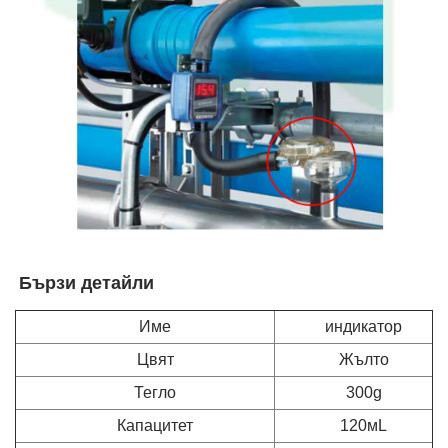
Бързи детайли   
Име
индикатор
Цвят
Жълто
Тегло
300g
Капацитет
120мL