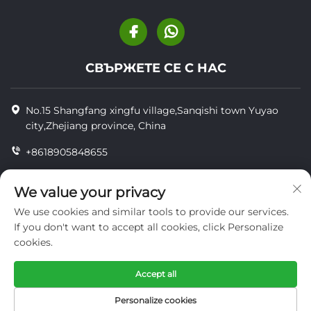
СВЪРЖЕТЕ СЕ С НАС
No.15 Shangfang xingfu village,Sanqishi town Yuyao
city,Zhejiang province, China
+8618905848655
+86-18905848655
We value your privacy
[email protected]
We use cookies and similar tools to provide our services.
If you don't want to accept all cookies, click Personalize
cookies.
© Всички права запазени YUYAO YUHAI LIVESTOCK
MACHINERY TECHNOLOGY CO.,LTD.
Accept all
поверителност
Personalize cookies