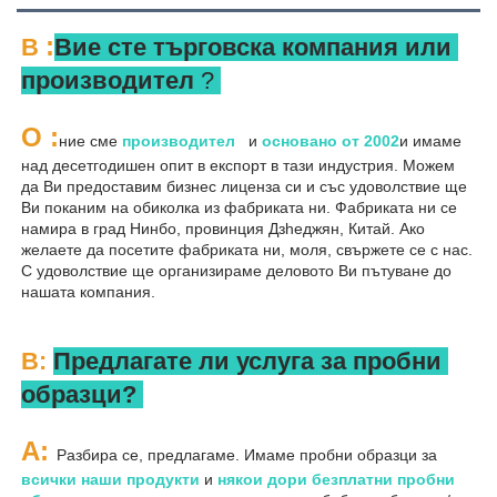
:
В 
Вие сте търговска компания или 
производител 
? 
О 
:
ние сме 
производител   
и 
основано от 
2002
и имаме 
над десетгодишен опит в експорт в тази индустрия. Можем 
да Ви предоставим бизнес лиценза си и със удоволствие ще 
Ви поканим на обиколка из фабриката ни. Фабриката ни се 
намира в град Нинбо, провинция Дзheджян, Китай. Ако 
желаете да посетите фабриката ни, моля, свържете се с нас. 
С удоволствие ще организираме деловото Ви пътуване до 
нашата компания. 
В: 
Предлагате ли услуга за пробни 
образци? 
A: 
Разбира се, предлагаме. Имаме пробни образци за 
всички наши продукти 
и 
някои дори безплатни пробни 