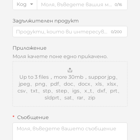
Код
0/16
Задължителен продукт
0/200
Приложение
Моля качете поне едно прикачено.
Up to 3 files，more 30mb，suppor jpg、
jpeg、png、pdf、doc、docx、xls、xlsx、
csv、txt、stp、step、igs、x_t、dxf、prt、
sldprt、sat、rar、zip
Съобщение