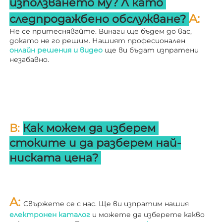
използването му? 
Л 
като 
A: 
следпродажбено обслужване? 
Не се притеснявайте. Винаги ще бъдем до вас, 
докато не го решим. Нашият професионален 
онлайн решения и видео 
ще ви бъдат изпратени 
незабавно. 
В: 
Как можем да изберем 
стоките и да разберем най-
ниската цена? 
A: 
Свържете се с нас. Ще ви изпратим нашия 
електронен каталог 
и можете да изберете какво 