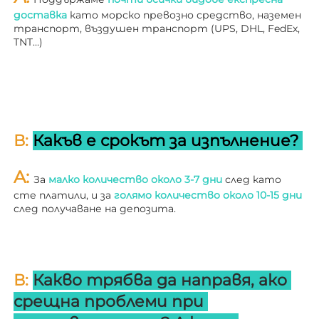
доставка 
като морско превозно средство, наземен 
транспорт, въздушен транспорт (UPS, DHL, FedEx, 
TNT…) 
В: 
Какъв е срокът за изпълнение? 
A: 
За 
малко количество около 3-7 дни 
след като 
сте платили, и за 
голямо количество около 10-15 дни 
след получаване на депозита. 
В: 
Какво трябва да направя, ако 
срещна проблеми при 