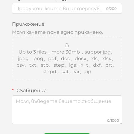
0/200
Приложение
Моля качете поне едно прикачено.
Up to 3 files，more 30mb，suppor jpg、
jpeg、png、pdf、doc、docx、xls、xlsx、
csv、txt、stp、step、igs、x_t、dxf、prt、
sldprt、sat、rar、zip
Съобщение
0/1000