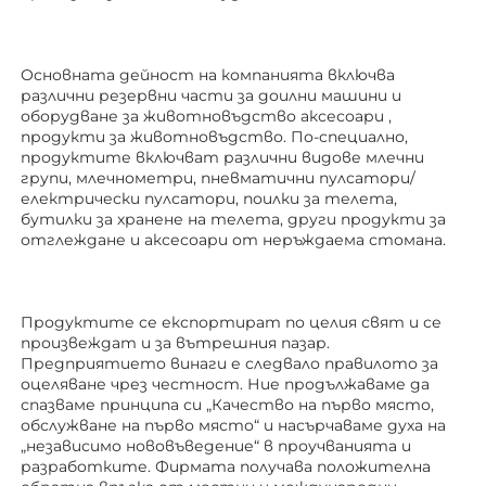
Основната дейност на компанията включва 
различни резервни части за доилни машини и 
оборудване за животновъдство 
аксесоари 
, 
продукти за животновъдство. По-специално, 
продуктите включват различни видове млечни 
групи, млечнометри, пневматични пулсатори/
електрически пулсатори, поилки за телета, 
бутилки за хранене на телета, други продукти за 
отглеждане 
и аксесоари от неръждаема стомана. 
Продуктите се експортират по целия свят и се 
произвеждат и за вътрешния пазар. 
Предприятието винаги е следвало правилото за 
оцеляване чрез честност. Ние продължаваме да 
спазваме принципа си „Качество на първо място, 
обслужване на първо място“ и насърчаваме духа на 
„независимо нововъведение“ в проучванията и 
разработките. Фирмата получава положителна 