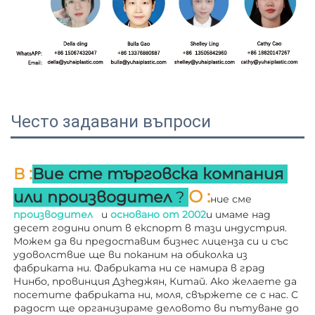
Често задавани въпроси
:
В 
Вие сте търговска компания 
О 
:
или производител 
? 
ние сме 
производител   
и 
основано от 
2002
и имаме над 
десет години опит в експорт в тази индустрия. 
Можем да ви предоставим бизнес лиценза си и със 
удоволствие ще ви поканим на обиколка из 
фабриката ни. 
Фабриката ни се намира в град 
Нинбо, провинция Дзheджян, Китай. Ако желаете да 
посетите фабриката ни, моля, свържете се с нас. С 
радост ще организираме деловото ви пътуване до 