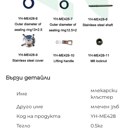
Бързи детайли   
млекарски
Име
клъстер
Друго име
млечен зъб
Код на продукта
YH-ME428
Тегло
0.5кг