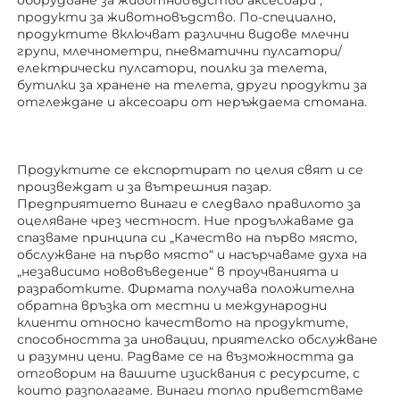
оборудване за животновъдство 
аксесоари 
, 
продукти за животновъдство. По-специално, 
продуктите включват различни видове млечни 
групи, млечнометри, пневматични пулсатори/
електрически пулсатори, поилки за телета, 
бутилки за хранене на телета, други продукти за 
отглеждане 
и аксесоари от неръждаема стомана. 
Продуктите се експортират по целия свят и се 
произвеждат и за вътрешния пазар. 
Предприятието винаги е следвало правилото за 
оцеляване чрез честност. Ние продължаваме да 
спазваме принципа си „Качество на първо място, 
обслужване на първо място“ и насърчаваме духа на 
„независимо нововъведение“ в проучванията и 
разработките. Фирмата получава положителна 
обратна връзка от местни и международни 
клиенти относно качеството на продуктите, 
способността за иновации, приятелско обслужване 
и разумни цени. Радваме се на възможността да 
отговорим на вашите изисквания с ресурсите, с 
които разполагаме. Винаги топло приветстваме 