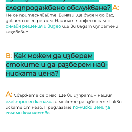
A: 
следпродажбено обслужване? 
Не се притеснявайте. Винаги ще бъдем до вас, 
докато не го решим. Нашият професионален 
онлайн решения и видео 
ще ви бъдат изпратени 
незабавно. 
В: 
Как можем да изберем 
стоките и да разберем най-
ниската цена? 
A: 
Свържете се с нас. Ще ви изпратим нашия 
електронен каталог 
и можете да изберете какво 
искате от него. Предлагаме 
по-ниски цени за 
големи количества 
.