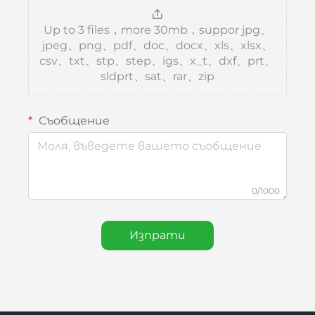
Up to 3 files，more 30mb，suppor jpg、
jpeg、png、pdf、doc、docx、xls、xlsx、
csv、txt、stp、step、igs、x_t、dxf、prt、
sldprt、sat、rar、zip
Съобщение
0/1000
Изпрати