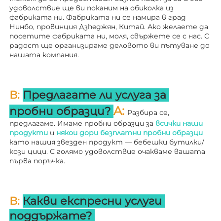
удоволствие ще ви поканим на обиколка из 
фабриката ни. 
Фабриката ни се намира в град 
Нинбо, провинция Дзheджян, Китай. Ако желаете да 
посетите фабриката ни, моля, свържете се с нас. С 
радост ще организираме деловото ви пътуване до 
нашата компания. 
В: 
Предлагате ли услуга за 
A: 
пробни образци? 
Разбира се, 
предлагаме. Имаме пробни образци за 
всички наши 
продукти 
и 
някои дори безплатни пробни образци 
като нашия звезден продукт — бебешки бутилки/
кози цици. С голямо удоволствие очакваме вашата 
първа поръчка. 
В: 
Какви експресни услуги 
поддържате? 