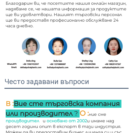
Благодарим ви, че посетихте нашия онлайн магазин, 
надяваме се, че нашата информация за продуктите 
ще ви удовлетвори. Нашият търговски персонал 
ще ви 
предоставя професионално обслужване 24 
часа дневно. 
Често задавани въпроси
:
В 
Вие сте търговска компания 
О 
:
или производител 
? 
ние сме 
производител   
и 
основано от 
2002
и имаме над 
десет години опит в експорт в тази индустрия. 
Можем да ви предоставим бизнес лиценза си и със 