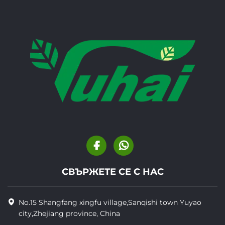
СВЪРЖЕТЕ СЕ С НАС
No.15 Shangfang xingfu village,Sanqishi town Yuyao
city,Zhejiang province, China