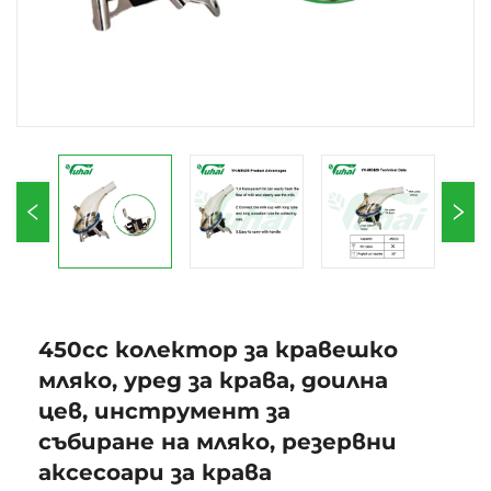
450cc колектор за кравешко
мляко, уред за крава, доилна
цев, инструмент за
събиране на мляко, резервни
аксесоари за крава