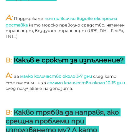
A: 
Поддържаме 
почти всички видове експресна 
доставка 
като морско превозно средство, наземен 
транспорт, въздушен транспорт (UPS, DHL, FedEx, 
TNT…) 
В: 
Какъв е срокът за изпълнение? 
A: 
За 
малко количество около 3-7 дни 
след като 
сте платили, и за 
голямо количество около 10-15 дни 
след получаване на депозита. 
В: 
Какво трябва да направя, ако 
срещна проблеми при 
използването му? 
Л 
като 