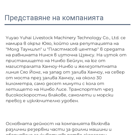
Представяне на компанията
Yuyao Yuhai Livestock Machinery Technology Co., Ltd. се 
намира в окръг Юяо, който има репутацията на 
"Молд Тауншъп" и "Пластмасов център" в средата 
на равнината Нинся в източна Цзянсу. На изток от 
пристанището на Нинбо Бейлун, на юг от 
магистралата Ханчоу-Нинбо и железопътната 
линия Сяо Йонг, на запад от залива Ханчоу, на север 
от моста през залива Ханчоу, на около 30 
километра, само десет минути с кола от 
летището на Нинбо Лисе. Транспортът чрез 
високоскоростни влакове, самолети и морски 
превоз е изключително удобен. 
Основната дейност на компанията включва 
различни резервни части за доилни машини и 