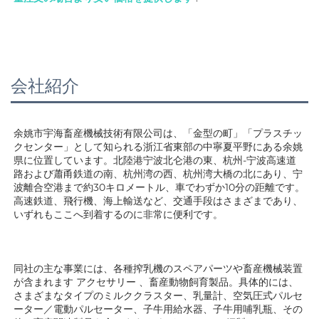
会社紹介
余姚市宇海畜産機械技術有限公司は、「金型の町」「プラスチッ
クセンター」として知られる浙江省東部の中寧夏平野にある余姚
県に位置しています。北陸港宁波北仑港の東、杭州-宁波高速道
路および蕭甬鉄道の南、杭州湾の西、杭州湾大橋の北にあり、宁
波離合空港まで約30キロメートル、車でわずか10分の距離です。
高速鉄道、飛行機、海上輸送など、交通手段はさまざまであり、
いずれもここへ到着するのに非常に便利です。 
同社の主な事業には、各種搾乳機のスペアパーツや畜産機械装置
が含まれます 
アクセサリー 
、畜産動物飼育製品。具体的には、
さまざまなタイプのミルククラスター、乳量計、空気圧式パルセ
ーター／電動パルセーター、子牛用給水器、子牛用哺乳瓶、その