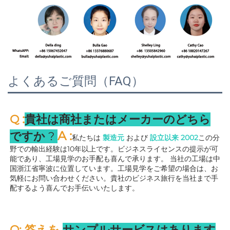
よくあるご質問（FAQ）
:
Q 
貴社は商社またはメーカーのどちら
A 
:
ですか 
? 
私たちは 
製造元 
および 
設立以来 
2002
この分
野での輸出経験は10年以上です。ビジネスライセンスの提示が可
能であり、工場見学のお手配も喜んで承ります。 
当社の工場は中
国浙江省寧波に位置しています。工場見学をご希望の場合は、お
気軽にお問い合わせください。貴社のビジネス旅行を当社まで手
配するよう喜んでお手伝いいたします。 
Q: 答えを 
サンプルサービスはあります