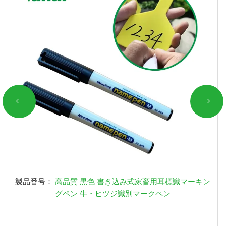
製品番号：
高品質 黒色 書き込み式家畜用耳標識マーキン
グペン 牛・ヒツジ識別マークペン