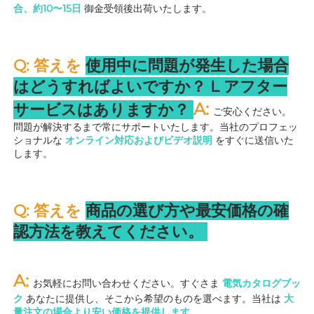
合、約10〜15日 
御金受領後出荷いたします。 
Q: 答えを 
使用中に問題が発生した場合
はどうすればよいですか？ 
L 
アフター
A: 
サービスはありますか？ 
ご安心ください。
問題が解決するまで常にサポートいたします。当社のプロフェッ
ショナルな 
オンライン対応およびビデオ説明 
をすぐに送信いた
します。 
Q: 答えを 
商品の選び方や最安価格の確
認方法を教えてください。 
A: 
お気軽にお問い合わせください。すぐさま 
電気カタログブッ
ク 
あなたに提供し、そこから希望のものを選べます。当社は 
大
量注文の場合より安い価格を提供します 
.