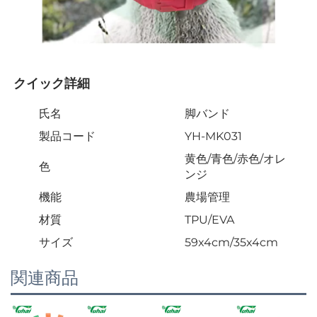
クイック詳細 
氏名
脚バンド
製品コード
YH-MK031
黄色/青色/赤色/オレ
色
ンジ
機能
農場管理
材質
TPU/EVA
サイズ
59x4cm/35x4cm
関連商品