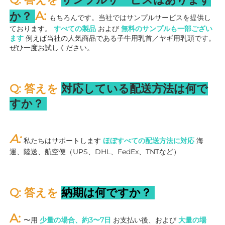
A: 
か？ 
もちろんです。当社ではサンプルサービスを提供し
ております。 
すべての製品 
および 
無料のサンプルも一部ござい
ます 
例えば当社の人気商品である子牛用乳首／ヤギ用乳頭です。
ぜひ一度お試しください。 
Q: 答えを 
対応している配送方法は何で
すか？ 
A: 
私たちはサポートします 
ほぼすべての配送方法に対応 
海
運、陸送、航空便（UPS、DHL、FedEx、TNTなど） 
Q: 答えを 
納期は何ですか？ 
A: 
〜用 
少量の場合、約3〜7日 
お支払い後、および 
大量の場