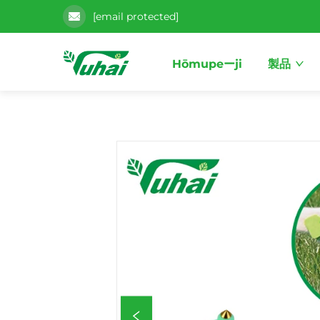
[email protected]
Hōmupeーji
製品