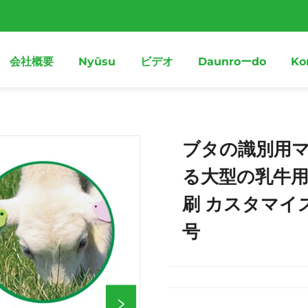
会社概要
Nyūsu
ビデオ
Daunroーdo
Ko
ブタの識別用
る大型の乳牛用
刷 カスタマイ
号